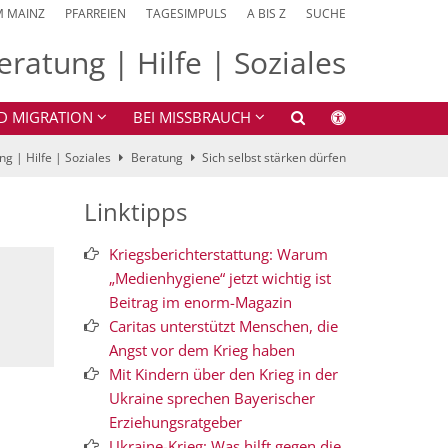
M MAINZ
PFARREIEN
TAGESIMPULS
A BIS Z
SUCHE
eratung | Hilfe | Soziales
D MIGRATION
BEI MISSBRAUCH
g | Hilfe | Soziales
Beratung
Sich selbst stärken dürfen
Linktipps
Kriegsberichterstattung: Warum
„Medienhygiene“ jetzt wichtig ist
Beitrag im enorm-Magazin
Caritas unterstützt Menschen, die
Angst vor dem Krieg haben
Mit Kindern über den Krieg in der
Ukraine sprechen Bayerischer
Erziehungsratgeber
Ukraine-Krieg: Was hilft gegen die