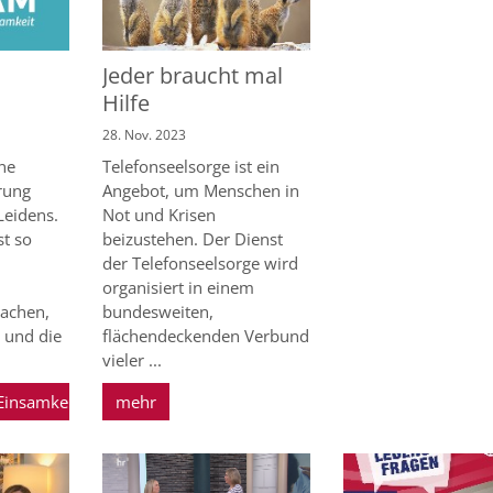
Jeder braucht mal
Hilfe
28. Nov. 2023
ine
Telefonseelsorge ist ein
rung
Angebot, um Menschen in
Leidens.
Not und Krisen
st so
beizustehen. Der Dienst
der Telefonseelsorge wird
organisiert in einem
sachen,
bundesweiten,
 und die
flächendeckenden Verbund
vieler ...
Einsamkeit
mehr