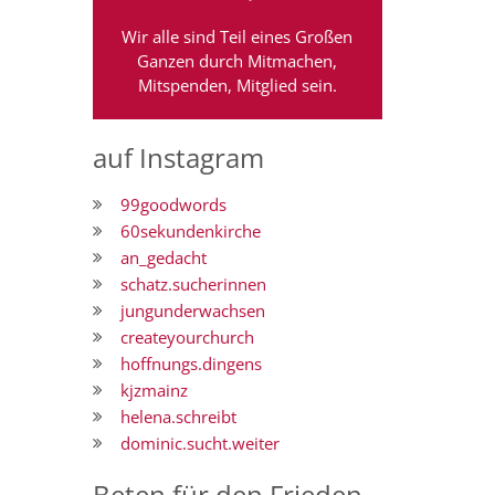
Wir alle sind Teil eines Großen
Ganzen durch Mitmachen,
Mitspenden, Mitglied sein.
auf Instagram
99goodwords
60sekundenkirche
an_gedacht
schatz.sucherinnen
jungunderwachsen
createyourchurch
hoffnungs.dingens
kjzmainz
helena.schreibt
dominic.sucht.weiter
Beten für den Frieden