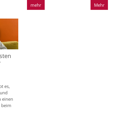
mehr
Mehr
sten
?
bt es,
 und
h einen
t beim