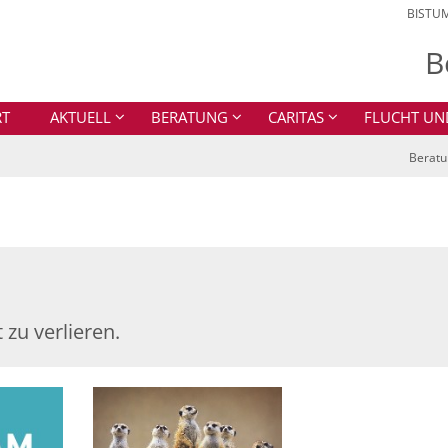
BISTU
B
RT
AKTUELL
BERATUNG
CARITAS
FLUCHT UN
Beratun
 zu verlieren.