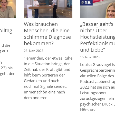
Was brauchen
„Besser geht’s
Alltag
Menschen, die eine
nicht? Über
schlimme Diagnose
Höchstleistung
bekommen?
Perfektionism
ind die
und Liebe“
g aus
23. Nov. 2023
z
15. Nov. 2023
"Jemanden, der etwas Ruhe
n
in die Situation bringt, der
Louisa Grauvogel is
.23) bis
Zeit hat, der Kraft gibt und
Gesprächspartnerin
 geht der
hilft beim Sortieren der
aktuellen Folge des
Gedanken und auch
Podcast „Lebensfra
nochmal Signale sendet,
2022 hat sie sich 
immer schön eins nach
Leistungssport
dem anderen. ...
zurückgezogen, ein 
psychischer Druck 
Hörsturz ...