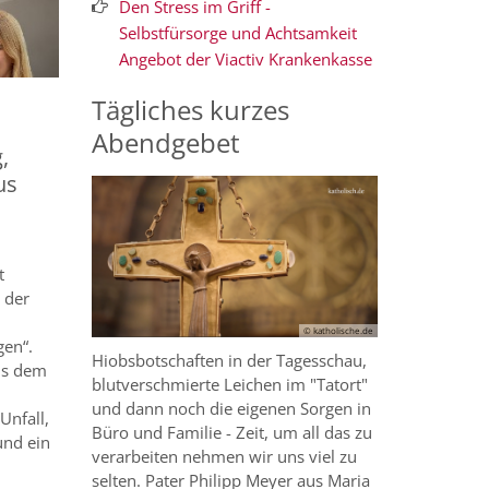
Den Stress im Griff -
Selbstfürsorge und Achtsamkeit
Angebot der Viactiv Krankenkasse
Tägliches kurzes
Abendgebet
,
us
t
 der
© katholische.de
gen“.
Hiobsbotschaften in der Tagesschau,
aus dem
blutverschmierte Leichen im "Tatort"
und dann noch die eigenen Sorgen in
Unfall,
Büro und Familie - Zeit, um all das zu
und ein
verarbeiten nehmen wir uns viel zu
selten. Pater Philipp Meyer aus Maria