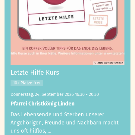
© Letzte Hilfe Deutschland
Letzte Hilfe Kurs
10+ Plätze frei
Donnerstag, 24. September 2026 16:30 - 20:30
Pfarrei Christkönig Linden
Das Lebensende und Sterben unserer
Angehörigen, Freunde und Nachbarn macht
uns oft hilflos, ...