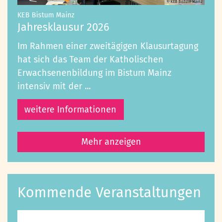
© KEB Bistum Mainz
:
KEB Bistum Mainz
Jahresklausur 2026
Im Rahmen einer zweitägigen Klausurtagung
hat sich das Team der Katholischen
Erwachsenenbildung im Bistum Mainz
intensiv mit der ...
weitere Informationen
Mehr anzeigen
Kommende Veranstaltungen