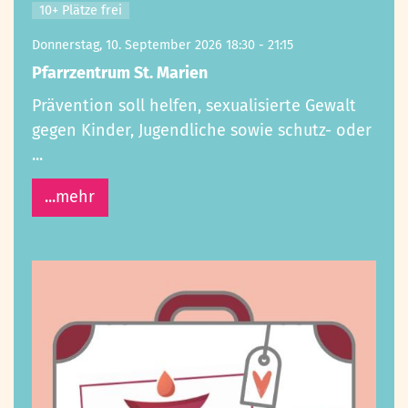
10+ Plätze frei
Donnerstag, 10. September 2026 18:30 - 21:15
Pfarrzentrum St. Marien
Prävention soll helfen, sexualisierte Gewalt
gegen Kinder, Jugendliche sowie schutz- oder
...
...mehr