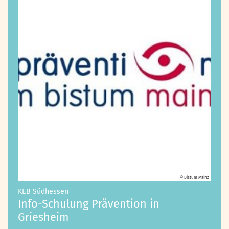
© Bistum Mainz
:
KEB Südhessen
Info-Schulung Prävention in
Griesheim