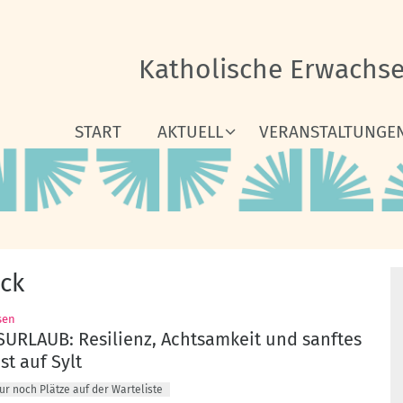
Katholische Erwachs
START
AKTUELL
VERANSTALTUNGE
ick
:
sen
URLAUB: Resilienz, Achtsamkeit und sanftes
st auf Sylt
ur noch Plätze auf der Warteliste