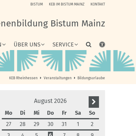
BISTUM
KEB IM BISTUM MAINZ
KONTAKT
enenbildung Bistum Mainz
N
ÜBER UNS
SERVICE
KEB Rheinhessen
Veranstaltungen
Bildungsurlaube
August 2026
Nächste Seite
Mo
Di
Mi
Do
Fr
Sa
So
27
28
29
30
31
1
2
3
4
5
6
7
8
9