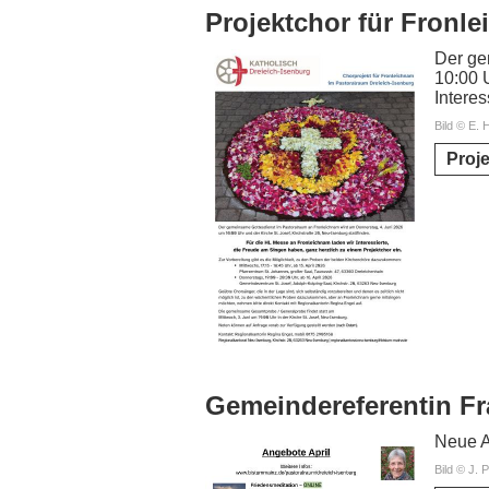
Projektchor für Fronl
Der ge
10:00 U
Intere
Bild © E. 
Proj
Gemeindereferentin Fr
Neue A
Bild © J. 