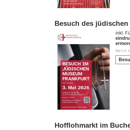
Besuch des jüdischen
inkl. 
eindru
ermord
Bild © K. 
Besu
Hofflohmarkt im Buch