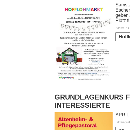
Samst
Eschen
geben.
Platz f
Bild © P. 
Hoff
GRUNDLAGENKURS F
INTERESSIERTE
APRIL
Bild © graf