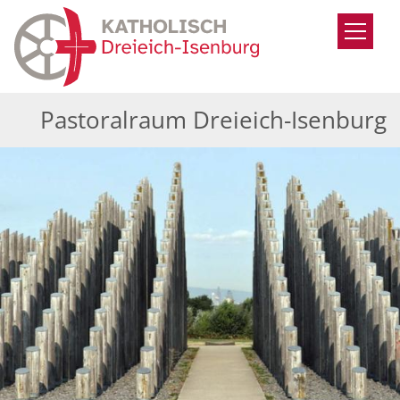
Zum Inhalt springen
Pastoralraum Dreieich-Isenburg