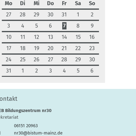
Mo
Di
Mi
Do
Fr
Sa
So
27
28
29
30
31
1
2
3
4
5
6
7
8
9
10
11
12
13
14
15
16
17
18
19
20
21
22
23
24
25
26
27
28
29
30
31
1
2
3
4
5
6
ontakt
EB Bildungszentrum nr30
kretariat
06151 20963
nr30@bistum-mainz.de