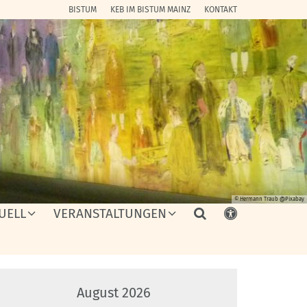
BISTUM
KEB IM BISTUM MAINZ
KONTAKT
© Hermann Traub @Pixabay
UELL
VERANSTALTUNGEN
August 2026