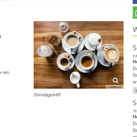
W
m
S
9.
H
m
Da
r ein
So
a
© pixabay.com
W
Sonntagstreff
S
16
H
Da
So
a