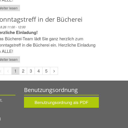
eiter lesen
onntagstreff in der Bücherei
.8.26 11:00 - 12:00
erzliche Einladung!
s Bücherei-Team lädt Sie ganz herzlich zum
nntagstreff in die Bücherei ein. Herzliche Einladung
n ALLE!
eiter lesen
Erste
Vorherige
Nächste
1
2
3
4
5
Seite
Seite
Seite
Benutzungsordnung
t.
Benutzungsordnung als PDF
d