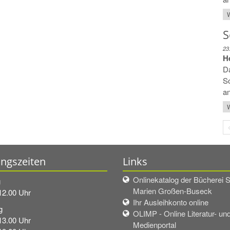
W
S
23
H
Da
So
a
W
ngszeiten
Links
Onlinekatalog der Bücherei S
g
Marien Großen-Buseck
12.00 Uhr
Ihr Ausleihkonto online
g
OLIMP - Online Literatur- un
13.00 Uhr
Medienportal