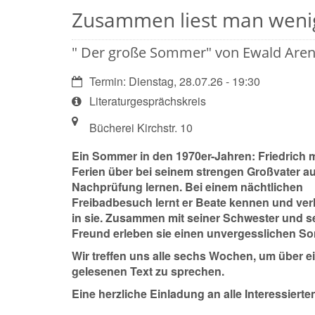
Zusammen liest man wenig
" Der große Sommer" von Ewald Aren
Datum:
Termin: Dienstag, 28.07.26 - 19:30
Art
Literaturgesprächskreis
bzw.
Ort:
Nummer:
Bücherei Kirchstr. 10
Ein Sommer in den 1970er-Jahren: Friedrich 
Ferien über bei seinem strengen Großvater au
Nachprüfung lernen. Bei einem nächtlichen
Freibadbesuch lernt er Beate kennen und verl
in sie. Zusammen mit seiner Schwester und 
Freund erleben sie einen unvergesslichen S
Wir treffen uns alle sechs Wochen, um über e
gelesenen Text zu sprechen.
Eine herzliche Einladung an alle Interessierte