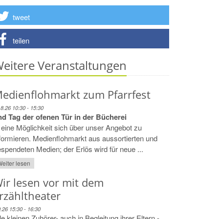
tweet
teilen
eitere Veranstaltungen
edienflohmarkt zum Pfarrfest
.8.26 10:30 - 15:30
nd Tag der ofenen Tür in der Bücherei
. eine Möglichkeit sich über unser Angebot zu
formieren. Medienflohmarkt aus aussortierten und
spendeten Medien; der Erlös wird für neue ...
eiter lesen
ir lesen vor mit dem
rzähltheater
9.26 15:30 - 16:30
le kleinen Zuhörer- auch in Begleitung ihrer Eltern -