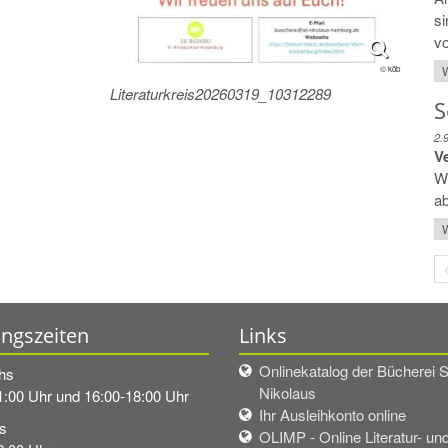
si
v
W
© köb
Literaturkreis20260319_10312289
S
2.
V
W
ab
W
ngszeiten
Links
Onlinekatalog der Bücherei S
hs
Nikolaus
1:00 Uhr und 16:00-18:00 Uhr
Ihr Ausleihkonto online
s
OLIMP - Online Literatur- un