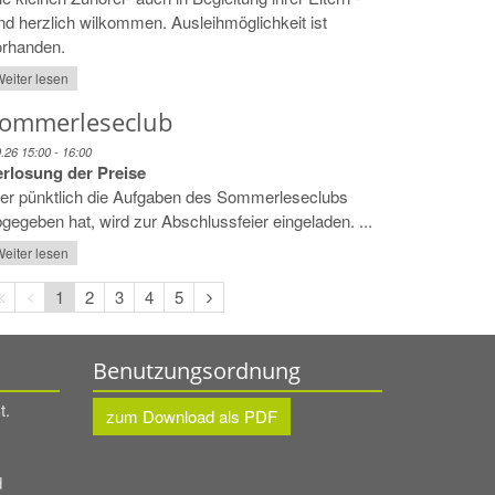
nd herzlich wilkommen. Ausleihmöglichkeit ist
orhanden.
eiter lesen
ommerleseclub
9.26 15:00 - 16:00
erlosung der Preise
er pünktlich die Aufgaben des Sommerleseclubs
gegeben hat, wird zur Abschlussfeier eingeladen. ...
eiter lesen
Erste
Vorherige
Nächste
1
2
3
4
5
Seite
Seite
Seite
Benutzungsordnung
t.
zum Download als PDF
d