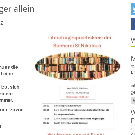
er allein
z
W
M
muss die
30
u
f eine
..
in
iebt sich
ge
seinem
ommer.
W
inen zuvor
W
E
n.
1.
Al