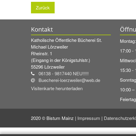
Zurück
Kontakt
Öffnu
Katholische Öffentliche Bücherei St.
Montag:
Michael Lörzweiler
17:00 -
Rheinstr. 1
(Eingang in der Königstuhlstr.)
Mittwoc
55296
Lörzweiler
15:30 - 
06138 - 9817440 NEU!!!!!
Sonntag
Buecherei-loerzweiler@web.de
Visitenkarte herunterladen
10:00 –
Feierta
2020 © Bistum Mainz |
Impressum
|
Datenschutzerk