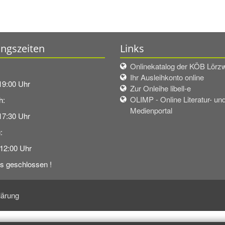
ngszeiten
Links
Onlinekatalog der KÖB Lörzw
Ihr Ausleihkonto online
 19:00 Uhr
Zur Onleihe libell-e
OLIMP - Online Literatur- un
h:
Medienportal
17:30 Uhr
:
 12:00 Uhr
gs geschlossen !
lärung