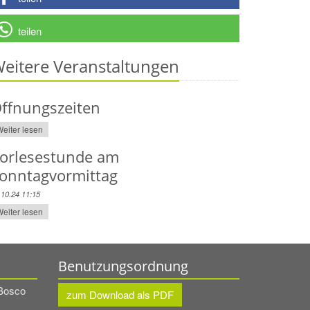
teilen
eitere Veranstaltungen
ffnungszeiten
eiter lesen
orlesestunde am
onntagvormittag
.10.24 11:15
eiter lesen
Benutzungsordnung
 Bosco
zum Download als PDF