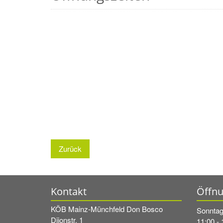
Zurück
Kontakt
Öffnu
KÖB Mainz-Münchfeld Don Bosco
Sonnta
Dijonstr. 1
11:00 - 