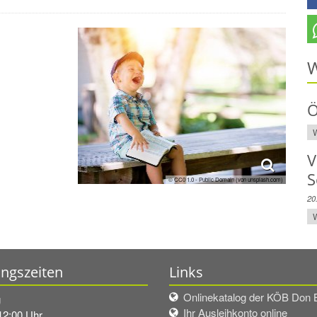
W
Ö
W
V
S
© CC0 1.0 - Public Domain (von unsplash.com)
20
W
ngszeiten
Links
Onlinekatalog der KÖB Don
g
Ihr Ausleihkonto online
12:00 Uhr