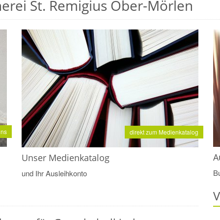
erei St. Remigius Ober-Mörlen
uns
direkt zum Medienkatalog
A
Unser Medienkatalog
B
und Ihr Ausleihkonto
V