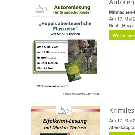
Autoren
Mitmachen-
Am 17. Mai 2
Buch „Hoppis 
Weiter les
© Papierfresserchens MTM-Verlag
Krimile
Am 17. Mai 2
Abendprogram