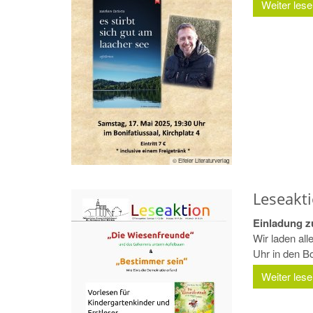
Weiter les
© Eifeler Literaturverlag
Leseakt
Einladung z
Wir laden all
Uhr in den Bon
Weiter les