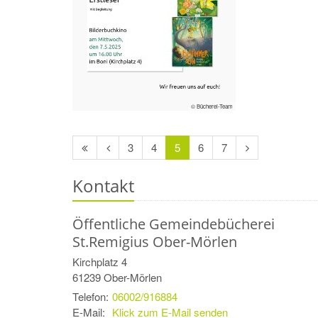
© Bücherei-Team
Erste
Vorherige
Nächste
3
4
5
6
7
Seite
Seite
Seite
Kontakt
Öffentliche Gemeindebücherei
St.Remigius Ober-Mörlen
Kirchplatz 4
61239
Ober-Mörlen
Telefon:
06002/916884
E-Mail:
Klick zum E-Mail senden