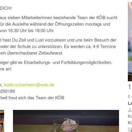
 DICH!
 aus sieben Mitarbeiterinnen bestehende Team der KÖB sucht
für die Ausleihe während der Öffnungszeiten montags und
von 16.30 Uhr bis 18:00 Uhr.
cht hast Du Zeit und Lust vorzulesen und uns beim Besuch der
 oder der Schule zu unterstützen. Es werden ca. 4-6 Termine
o ein überschaubarer Zeitaufwand.
iger gibt es Einarbeitungs- und Fortbildungsmöglichkeiten.
uns an!
m,
koeb-ockenheim@web.de
1
3293189
5.
rbeit freut sich das Team der KÖB
Le
„L
fr
Ki