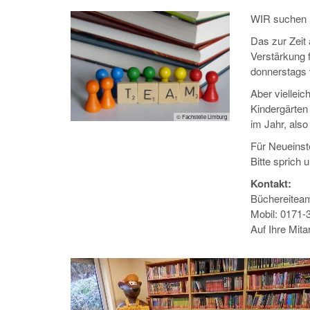
WIR suchen
Das zur Zeit
Verstärkung 
donnerstags 
Aber viellei
Kindergärten
© Fachstelle Limburg
im Jahr, als
Für Neueinste
Bitte sprich 
Kontakt:
Büchereitea
Mobil: 0171-
Auf Ihre Mita