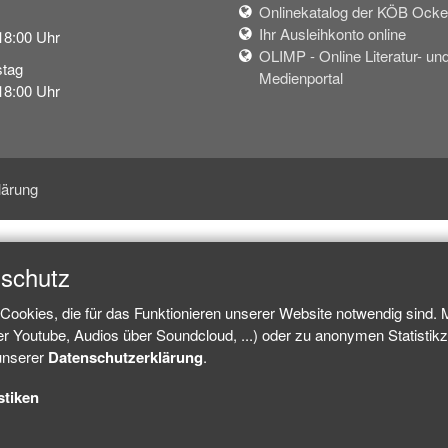
Onlinekatalog der KÖB Ock
Ihr Ausleihkonto online
18:00 Uhr
OLIMP - Online Literatur- un
tag
Medienportal
18:00 Uhr
lärung
nschutz
Cookies, die für das Funktionieren unserer Website notwendig sind.
ber Youtube, Audios über Soundcloud, ...) oder zu anonymen Statisti
 unserer
Datenschutzerklärung
.
stiken