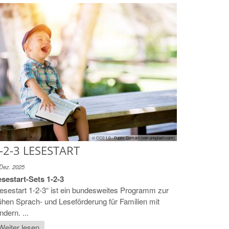
© CC0 1.0 - Public Domain (von unsplash.com)
-2-3 LESESTART
 Dez. 2025
sestart-Sets 1-2-3
esestart 1-2-3“ ist ein bundesweites Programm zur
ühen Sprach- und Leseförderung für Familien mit
ndern. ...
Weiter lesen