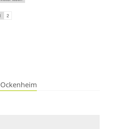
1
2
l Ockenheim