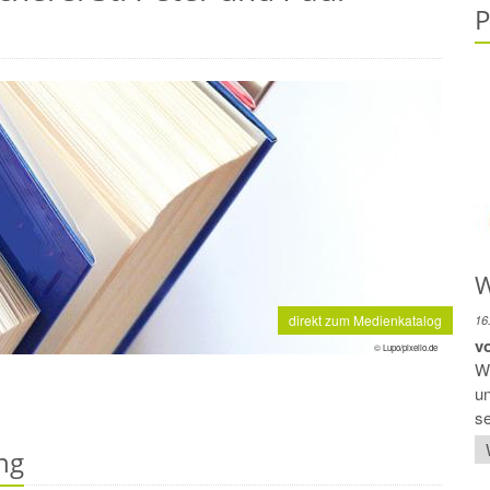
P
W
direkt zum Medienkatalog
16
v
© Lupo/pixelio.de
Wi
un
se
ng