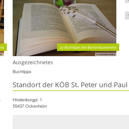
uns
zu Buchtipps des Borromäusvereins
eim
© Fachstelle Mainz
Ausgezeichnetes
Buchtipps
Standort der KÖB St. Peter und Pau
B
Hindenburgpl. 1
55437
Ockenheim