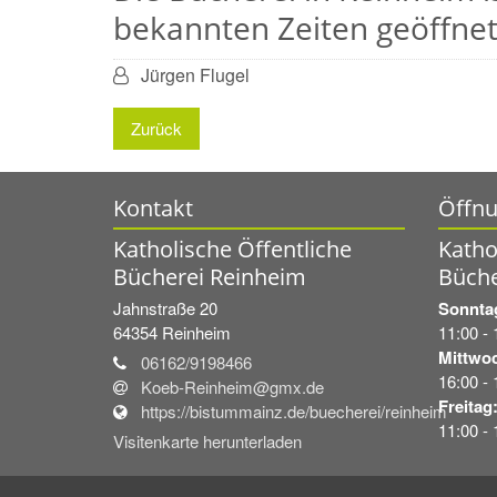
bekannten Zeiten geöffnet
Von:
Jürgen Flugel
Zurück
Kontakt
Öffnu
Katholische Öffentliche
Katho
Bücherei Reinheim
Büche
Jahnstraße 20
Sonnt
64354
Reinheim
11:00 - 
Mittwo
06162/9198466
16:00 - 
Koeb-Reinheim@gmx.de
Freitag
https://bistummainz.de/buecherei/reinheim
11:00 - 
Visitenkarte herunterladen