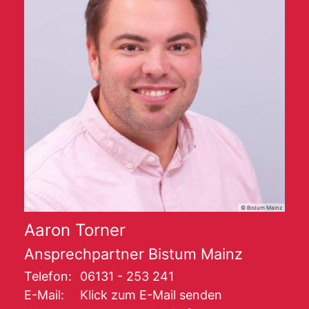
© Bistum Mainz
Aaron
Torner
Ansprechpartner Bistum Mainz
Telefon:
06131 - 253 241
E-Mail:
Klick zum E-Mail senden