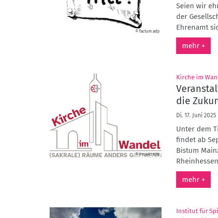
Seien wir eh
der Gesellsc
Ehrenamt si
© factum.adp
mehr +
Kirche im Wand
Veransta
die Zuku
Di. 17. Juni 2025
Unter dem Ti
findet ab Se
Bistum Main
© Projekt KiW
Rheinhessen) 
mehr +
Institut für S