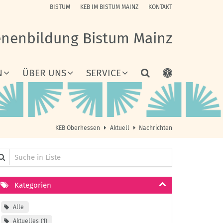
BISTUM
KEB IM BISTUM MAINZ
KONTAKT
enenbildung Bistum Mainz
N
ÜBER UNS
SERVICE
KEB Oberhessen
Aktuell
Nachrichten
che in Liste
Kategorien
Alle
Aktuelles
1