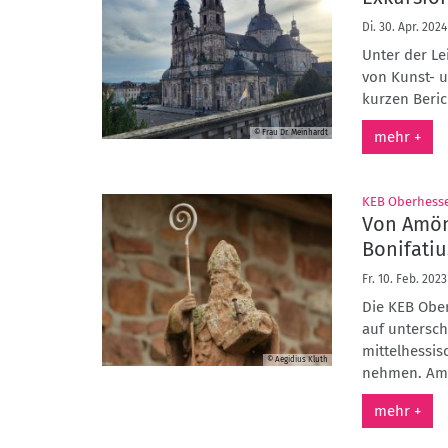
Di. 30. Apr. 2024
Unter der Le
von Kunst- u
kurzen Beri
© Frau Dr. Meinhardt
mehr +
KEB Oberhess
Von Amön
Bonifatiu
Fr. 10. Feb. 2023
Die KEB Ober
auf untersch
mittelhessis
© Aegidius Kluth
nehmen. Am S
mehr +