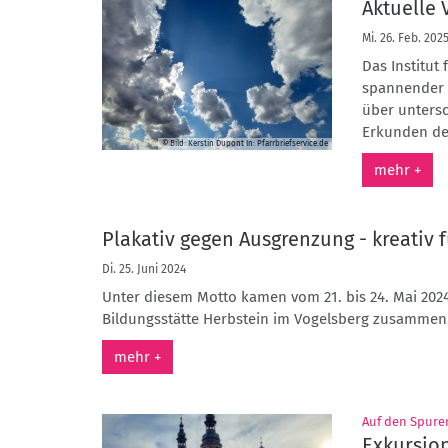
Aktuelle 
Mi. 26. Feb. 202
Das Institut 
spannender 
über untersc
Erkunden der
© Bild: Kerstin Dupont In: Pfarrbriefservice.de
mehr +
Plakativ gegen Ausgrenzung - kreativ 
Di. 25. Juni 2024
Unter diesem Motto kamen vom 21. bis 24. Mai 202
Bildungsstätte Herbstein im Vogelsberg zusammen
mehr +
Auf den Spuren
Exkursio