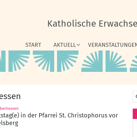
Katholische Erwachs
START
AKTUELL
VERANSTALTUNGE
essen
Su
:
Oberhessen
tag(e) in der Pfarrei St. Christophorus vor
lsberg