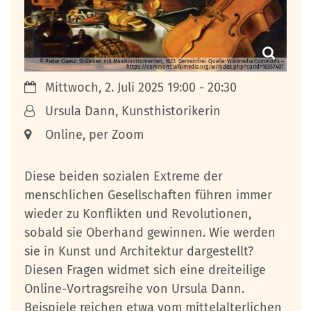
© Pieter Claesz: Stillleben mit Musikinstrumenten, 1623. Gemeinfrei. Quelle: Wikimedia Commons –
https://commons.wikimedia.org/w/index.php?curid=10357407
Datum:
Mittwoch, 2. Juli 2025 19:00 - 20:30
Von:
Ursula Dann, Kunsthistorikerin
Ort:
Online, per Zoom
Diese beiden sozialen Extreme der
menschlichen Gesellschaften führen immer
wieder zu Konflikten und Revolutionen,
sobald sie Oberhand gewinnen. Wie werden
sie in Kunst und Architektur dargestellt?
Diesen Fragen widmet sich eine dreiteilige
Online-Vortragsreihe von Ursula Dann.
Beispiele reichen etwa vom mittelalterlichen