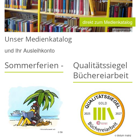
direkt zum Medienkatalog
© Lupo/pixelio.de
Unser Medienkatalog
und Ihr Ausleihkonto
Sommerferien -
Qualitätssiegel
Büchereiarbeit
© bv
© bistum mainz