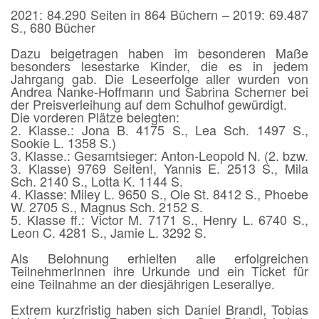
2021: 84.290 Seiten in 864 Büchern – 2019: 69.487
S., 680 Bücher
Dazu beigetragen haben im besonderen Maße
besonders lesestarke Kinder, die es in jedem
Jahrgang gab. Die Leseerfolge aller wurden von
Andrea Nanke-Hoffmann und Sabrina Scherner bei
der Preisverleihung auf dem Schulhof gewürdigt.
Die vorderen Plätze belegten:
2. Klasse.: Jona B. 4175 S., Lea Sch. 1497 S.,
Sookie L. 1358 S.)
3. Klasse.: Gesamtsieger: Anton-Leopold N. (2. bzw.
3. Klasse) 9769 Seiten!, Yannis E. 2513 S., Mila
Sch. 2140 S., Lotta K. 1144 S.
4. Klasse: Miley L. 9650 S., Ole St. 8412 S., Phoebe
W. 2705 S., Magnus Sch. 2152 S.
5. Klasse ff.: Victor M. 7171 S., Henry L. 6740 S.,
Leon C. 4281 S., Jamie L. 3292 S.
Als Belohnung erhielten alle erfolgreichen
TeilnehmerInnen ihre Urkunde und ein Ticket für
eine Teilnahme an der diesjährigen Leserallye.
Extrem kurzfristig haben sich Daniel Brandl, Tobias