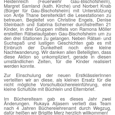
Heidenreich (Feuerwehr Gau-Bischofsheim),
Margret Samland (kath. Kirche) und Norbert Knab
(Bürger für Gau-Bischofsheim) mit Unterstützung
von Antje Thane bereiterklärt die Lesestationen zu
betreuen. Begleitet von Christine Engels, Denise
Steinbach und Sabrina Scherner durchstreiften 21
Kinder, in drei Gruppen mittels von Ramona Möller
erstellten Rätselaufgaben Gau-Bischofsheim um zu
den drei Stationen zu gelangen. Neben Rätsel- und
Suchspaß und lustigen Geschichten gab es mit
Einbruch der Dunkelheit noch eine kleine
Nachtwanderung. Wir danken allen Beteiligten, dass
diese Aktion so unkompliziert, gerade in diesen
umständlichen Zeiten, für die Kinder realisiert
werden konnte.
Zur Einschulung der neuen ErstklässlerInnen
verteilten wir an diese, als kleinen Ersatz für die
nicht mögliche Vorschulbüchereieinführung, eine
kleine Schultüte mit Büchlein und Elternbrief.
Im Büchereiteam gab es dieses Jahr zwei
Änderungen. Rukaya Aljasem verließ das Team
nach 4 Jahren Büchereiehrenamt durch Wegzug,
dafür heißen wir Brigitte Merz herzlich willkommen!