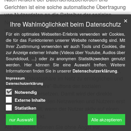
Gerichten ist eine solche automatische Übertragung
von Nutzerdaten an die Betreiber der sozialen
✕
Netzwerke rechtswidrig und kann abgemahnt
Ihre Wahlmöglichkeit beim Datenschutz
werden. Deshalb findet eine solche
Für ein optimales Webseiten-Erlebnis verwenden wir Cookies,
Datenübertragung ohne Zustimmung der Nutzer auf
die für das Funktionieren unserer Website notwendig sind. Mit
unseren Seiten nicht statt.
Ihrer Zustimmung verwenden wir auch Tools und Cookies, die
zur Anzeige externer Inhalte (Videos über Youtube, Audios über
Auf der Website verwenden wir datenschutzsichere
Soundcloud, ...) oder zu anonymen Statistikzwecken genutzt
„Shariff“-Schaltflächen. „Shariff“ wurde von
werden. Hier können Sie eine Auswahl treffen. Weitere
Spezialisten der Computerzeitschrift c’t entwickelt,
Informationen finden Sie in unserer
.
Datenschutzerklärung
um mehr Privatsphäre im Netz zu ermöglichen und
Impressum
Datenschutzerklärung
die üblichen “Share”-Buttons der sozialen
Notwendig
Netzwerke zu ersetzen. Damit wird der direkte
Externe Inhalte
Kontakt zwischen den Netzwerken und Nutzern erst
dann hergestellt, wenn der Nutzer aktiv auf einen
Statistiken
der Buttons klickt.
nur Auswahl
Alle akzeptieren
Als Besucher können Sie ohne Angst vor