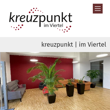
Zum Inhalt springen
kreuzpunkt | im Viertel