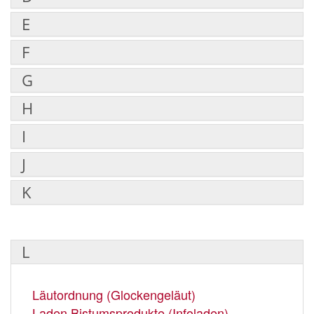
E
F
G
H
I
J
K
L
Läutordnung (Glockengeläut)
Laden Bistumsprodukte (Infoladen)