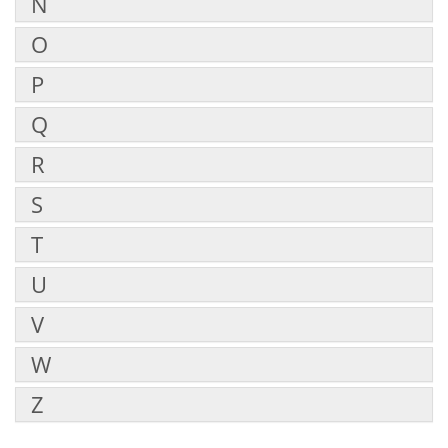
N
O
P
Q
R
S
T
U
V
W
Z