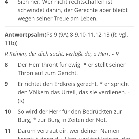
4
Sieh her: Wer nicht rechtschaffen ist,
schwindet dahin, der Gerechte aber bleibt
wegen seiner Treue am Leben.
Antwortpsalm
(Ps 9 (9A),8-9.10-11.12-13 (R: vgl.
11b))
R Keinen, der dich sucht, verläßt du, o Herr. - R
8
Der Herr thront für ewig; * er stellt seinen
Thron auf zum Gericht.
9
Er richtet den Erdkreis gerecht, * er spricht
den Völkern das Urteil, das sie verdienen. -
(R)
10
So wird der Herr für den Bedrückten zur
Burg, * zur Burg in Zeiten der Not.
11
Darum vertraut dir, wer deinen Namen
kennt; * denn du, Herr, verlässt keinen, der