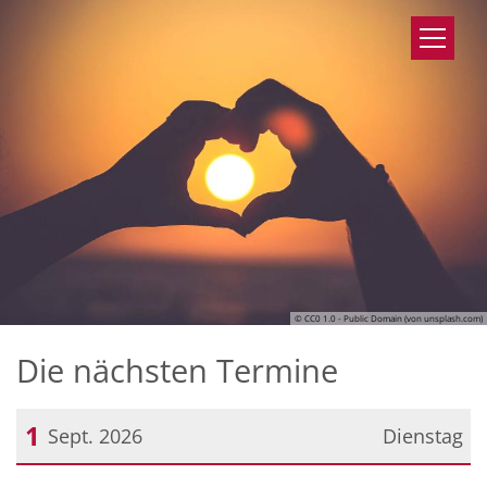
Zum Inhalt springen
© CC0 1.0 - Public Domain (von unsplash.com)
Die nächsten Termine
1
Sept. 2026
Dienstag
Datum: 1. September 2026