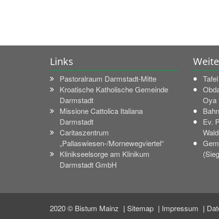
Links
Weite
Pastoralraum Darmstadt-Mitte
Tafe
Kroatische Katholische Gemeinde
Obda
Darmstadt
Oya f
Missione Cattolica Italiana
Bahn
Darmstadt
Ev. 
Caritaszentrum
Wald
„Pallaswiesen-/Mornewegviertel“
Geme
Klinikseelsorge am Klinikum
(Sie
Darmstadt GmbH
2020 © Bistum Mainz
Sitemap
Impressum
Dat