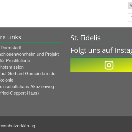
W
St. Fidelis
re Links
l Darmstadt
Folgt uns auf Inst
chlosenwohnheim und Projekt
ür Prostitutierte
hofsmission
Paul-Gerhard-Gemeinde in der
kolonie
inschaftshaus Akazienweg
gfried-Geppert-Haus)
enschutzerklärung