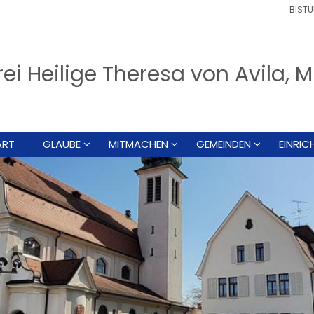
BISTU
rei Heilige Theresa von Avila
ART
GLAUBE
MITMACHEN
GEMEINDEN
EINRI