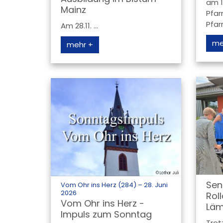
am 1
Mainz
Pfar
Pfar
Am 28.11. ...
me
mehr +
© Lothar Juli
Sen
Vom Ohr ins Herz (284) – 28. Juni
:
2026
Rol
Vom Ohr ins Herz -
Läm
Impuls zum Sonntag
Trot