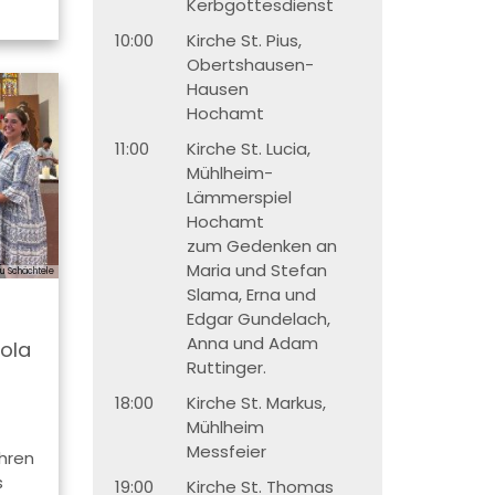
Kerbgottesdienst
10:00
Kirche St. Pius,
Obertshausen-
Hausen
Hochamt
11:00
Kirche St. Lucia,
Mühlheim-
Lämmerspiel
Hochamt
zum Gedenken an
Maria und Stefan
au Schächtele
Slama, Erna und
Edgar Gundelach,
Anna und Adam
hola
Ruttinger.
18:00
Kirche St. Markus,
Mühlheim
Messfeier
hren
s
19:00
Kirche St. Thomas