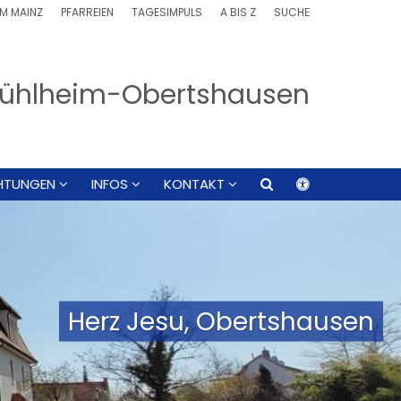
M MAINZ
PFARREIEN
TAGESIMPULS
A BIS Z
SUCHE
, Mühlheim-Obertshausen
CHTUNGEN
INFOS
KONTAKT
Herz Jesu, Obertshausen