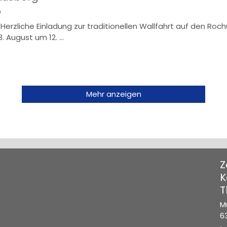
0
Herzliche Einladung zur traditionellen Wallfahrt auf den Roc
 August um 12. ...
Mehr anzeigen
Z
K
T
M
6