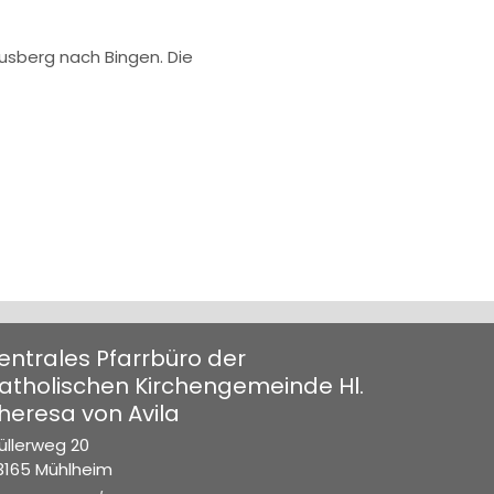
husberg nach Bingen. Die
entrales Pfarrbüro der
atholischen Kirchengemeinde Hl.
heresa von Avila
üllerweg 20
3165
Mühlheim