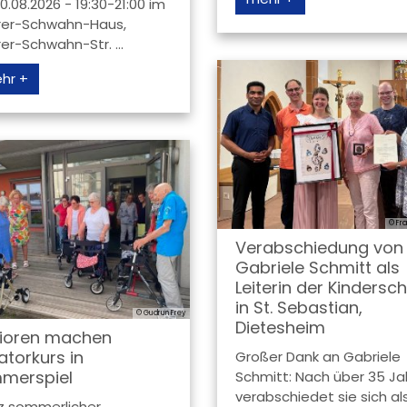
0.08.2026 - 19:30-21:00 im
rer-Schwahn-Haus,
rer-Schwahn-Str. ...
hr +
© Fr
Verabschiedung von
Gabriele Schmitt als
Leiterin der Kindersc
in St. Sebastian,
© Gudrun Frey
Dietesheim
ioren machen
latorkurs in
Großer Dank an Gabriele
merspiel
Schmitt: Nach über 35 Ja
verabschiedet sie sich al
z sommerlicher