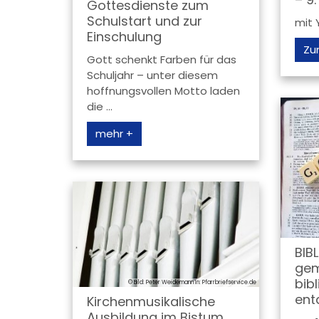
Gottesdienste zum
Schulstart und zur
mit 
Einschulung
Zu
Gott schenkt Farben für das
Schuljahr – unter diesem
hoffnungsvollen Motto laden
die ...
mehr +
BIB
gem
bib
© Bild: Peter Weidemann In: Pfarrbriefservice.de
ent
Kirchenmusikalische
Ausbildung im Bistum