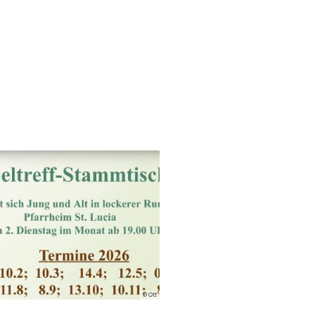
© Ott