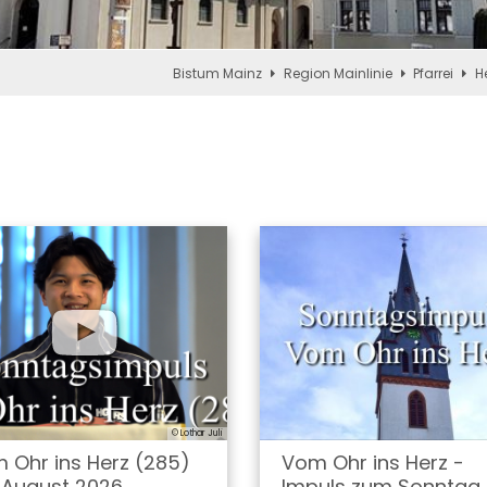
Bistum Mainz
Region Mainlinie
Pfarrei
H
© Lothar Juli
 Ohr ins Herz (285)
Vom Ohr ins Herz -
. August 2026
Impuls zum Sonntag