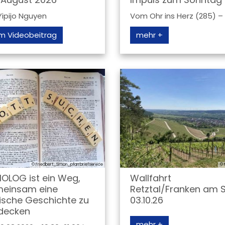
Yipijo Nguyen
Vom Ohr ins Herz (285) – 9.
m Videobeitrag
mehr +
© Lothar Juli
© Friedbert_Simon_pfarrbriefservice
© 
LIOLOG ist ein Weg,
Wallfahrt
einsam eine
Retztal/Franken am 
lische Geschichte zu
03.10.26
decken
mehr +