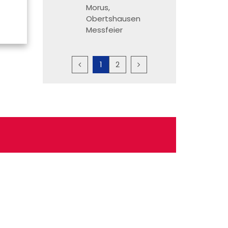
Morus,
Obertshausen
Messfeier
Vorherige Seite
Nächste Seite
1
2