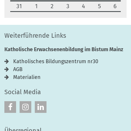
31
1
2
3
4
5
6
Weiterführende Links
Katholische Erwachsenenbildung im Bistum Mainz
Katholisches Bildungszentrum nr30
AGB
Materialien
Social Media
Überregional