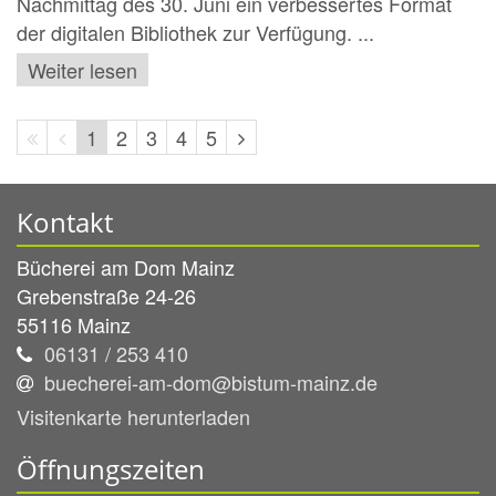
Nachmittag des 30. Juni ein verbessertes Format
der digitalen Bibliothek zur Verfügung. ...
Weiter lesen
Erste
Vorherige
Nächste
1
2
3
4
5
Seite
Seite
Seite
Kontakt
Bücherei am Dom Mainz
Grebenstraße 24-26
55116
Mainz
06131 / 253 410
buecherei-am-dom@bistum-mainz.de
Visitenkarte herunterladen
Öffnungszeiten