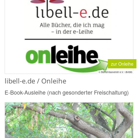
zur Onleihe
© Borromäusverein e.V. / divibib
libell-e.de / Onleihe
E-Book-Ausleihe (nach gesonderter Freischaltung)