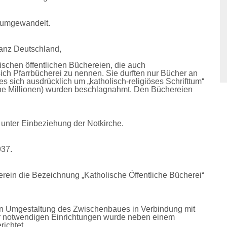
“ umgewandelt.
anz Deutschland,
ischen öffentlichen Büchereien, die auch
sich Pfarrbücherei zu nennen. Sie durften nur Bücher
an
es sich aus
d
rücklich um „katholisch-religiöses Schrifttum“
che Millionen) wurden beschlagnahmt. Den Büchereien
 unter Einbeziehung der Notkirche.
937.
rein die Bezeichnung „Katholische Öffentliche Bücherei“
Umgestaltung des Zwischenbaues in Verbindung mit
er notwendigen Einrichtungen wurde neben eine
m
ichtet.