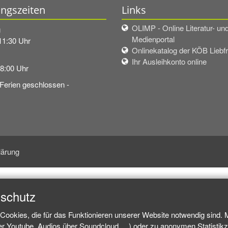
ngszeiten
Links
OLIMP - Online Literatur- un
g
Medienportal
11:30 Uhr
Onlinekatalog der KÖB Liebf
Ihr Ausleihkonto online
18:00 Uhr
 Ferien geschlossen -
lärung
nschutz
Cookies, die für das Funktionieren unserer Website notwendig sind.
ber Youtube, Audios über Soundcloud, ...) oder zu anonymen Statisti