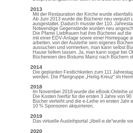
2013
Mit der Restauration der Kirche wurde ebenfalls
Ab Juni 2013 wurde die Bücherei neu verputzt 
ausgestattet. Dadurch musste der 110. Jahrest
Notwendige Gegenstände wurden neu angescha
Die Pfarrei Liebfrauen hat ihre Bücherei auf di
mit einer EDV-Anlage sowie einer Homepage aus
arbeiten, von der Ausleihe sein eigenes Büche
aussuchen und vormerken, man kann selbst Büc
Hause liefern lassen. Ja, man kann sogar bei OL
Büchereien des Bistums Mainz nach Büchern st
2014
Die geplanten Festlichkeiten zum 111 Jahresta
werden. Die Pfarrgruppe „Heilig Kreuz“ im Hei
2018
Im November 2018 wurde die eBook-Onleihe unt
Die Kosten hierfür für die ersten 3 Jahre von 9
Bücher verleiht und die e-Leihe im ersten Jahr e
10 % Sponsoren akquirieren.
2019
D
as virtuelle Ausleihportal „libell-e.de“wurd
2020