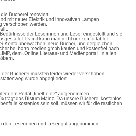
 die Bücherei renoviert.
und mit neuer Elektrik und innovativen Lampen
ag verschoben werden.
fft.
e Bedürfnisse der Leserinnen und Leser eingestellt und sie
gestattet. Damit kann man nicht nur komfortabler
rei-Konto überwachen, neue Bücher, und dergleichen
her bei borro medien gmbh kaufen und kostenfrei nach
IMP, dem „Online Literatur- und Medienportal“ in allen
öbern.
g der Bücherei mussten leider wieder verschoben
mstättenweg wurde angegliedert
er dem Portal „libell-e.de“ aufgenommen.
0 % trägt das Bistum Mainz. Da unsere Bücherei kostenlos
benfalls kostenlos sein soll, müssen wir für die restlichen
e von den Leserinnen und Leser gut angenommen.