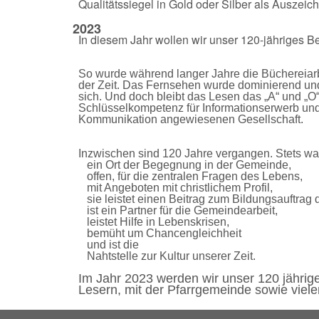
Qualitätssiegel in Gold oder Silber als Auszei
2023
In diesem Jahr wollen wir unser 120-jähriges Be
S
o wurde während langer Jahre die Büchereiarb
der Zeit. Das Fernsehen wurde dominierend und 
sich. Und doch bleibt das Lesen das „A“ und „O“,
Schlüsselkompetenz für Informationserwerb und 
Kommunikation angewiesenen Gesellschaft.
Inzwischen sind 120
Jahre vergangen. Stets wa
ein Ort der Begegnung in der Gemeinde,
offen, für die zentralen Fragen des Lebens,
mit Angeboten mit christlichem Profil,
sie leistet einen Beitrag zum Bildungsauftrag d
ist ein Partner für die Gemeindearbeit,
leistet Hilfe in Lebenskrisen,
bemüht um Chancengleichheit
und ist die
Nahtstelle zur Kultur unserer Zeit.
Im Jahr 2023
werden
wir unser 120 jähri
Lesern, mit der Pfarrgemeinde sowie vielen