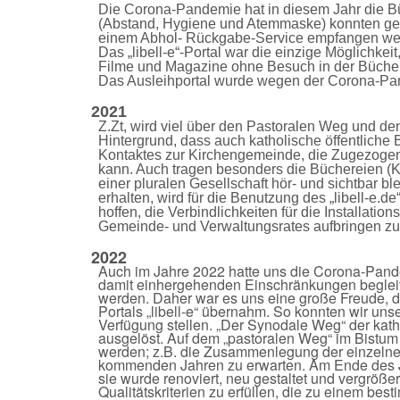
Die Corona-Pandemie hat in diesem Jahr die Bü
(Abstand, Hygiene und Atemmaske) konnten ger
einem Abhol- Rückgabe-Service empfangen we
Das „libell-e“-Portal war die einzige Möglichke
Filme und Magazine ohne Besuch in der Bücher
Das Ausleihportal wurde wegen der Corona-Pand
2021
Z.Zt, wird viel über den Pastoralen Weg und den 
Hintergrund, dass auch katholische öffentliche B
Kontaktes zur Kirchengemeinde, die Zugezogene
kann.
Auch tragen besonders die Büchereien (K
einer pluralen Gesellschaft hör- und sichtbar ble
erhalten,
wird
für die Benutzung des
„libell-e.d
hoffen, die Verbindlichkeiten für die Installat
Gemeinde- und Verwaltungsrates aufbringen zu
2022
Auch im Jahre 2022 hatte uns die Corona-Pan
damit einhergehenden Einschränkungen begleite
werden. Daher war es uns eine große Freude, 
Portals „libell-e“ übernahm. So konnten wir un
Verfügung stellen. „Der Synodale Weg“ der kath
ausgelöst. Auf dem „pastoralen Weg“ im Bistum
werden; z.B. die Zusammenlegung der einzelnen 
kommenden Jahren zu erwarten. Am Ende des Ja
sie wurde renoviert, neu gestaltet und vergröße
Qualitätskriterien zu erfüllen, die zu einem bes