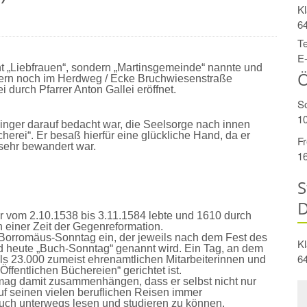
Kl
6
Te
E-
t „Liebfrauen“, sondern „Martinsgemeinde“ nannte und
Ö
ndern noch im Herdweg / Ecke Bruchwiesenstraße
 durch Pfarrer Anton Gallei eröffnet.
S
10
Singer darauf bedacht war, die Seelsorge nach innen
erei“. Er besaß hierfür eine glückliche Hand, da er
Fr
ur sehr bewandert war.
16
S
D
r vom 2.10.1538 bis 3.11.1584 lebte und 1610 durch
n einer Zeit der Gegenreformation.
 Borromäus-Sonntag ein, der jeweils nach dem Fest des
Kl
nd heute „Buch-Sonntag“ genannt wird. Ein Tag, an dem
6
ls 23.000 zumeist ehrenamtlichen Mitarbeiterinnen und
Öffentlichen Büchereien“ gerichtet ist.
mag damit zusammenhängen, dass er selbst nicht nur
uf seinen vielen beruflichen Reisen immer
auch unterwegs lesen und studieren zu können.