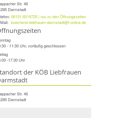
appacher Str. 46
4285
Darmstadt
lefon:
06151 6019725 | nur zu den Öffnungszeiten
Mail:
buecherei.liebfrauen-darmstadt@t-online.de
ffnungszeiten
onntag
:30 - 11:30 Uhr, vorläufig geschlossen
eitag
:00 -17:30 Uhr
tandort der KÖB Liebfrauen
armstadt
appacher Str. 46
4285
Darmstadt