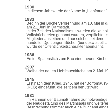
1930
In diesem Jahr wurde der Name in „Liebfrauen
1933
Beginn der Bücherverbrennung am 10. Mai in g
am 21. Juni in Darmstadt.
I
n der Zeit des Nationalismus wurden die kathol
Volksbüchereien genannt wurden, verpflichtet, 
Mitglieder ausleihen und nur solche
, bei denen 
handelte. Die übrigen Bücher (bundesweit etli
wurde der Öffentlichkeits
ch
arakter aberkannt.
1936
Erster Spatenstich zum Bau einer neuen Kirche
1937
Weihe der neuen Liebfrauenkirche am 2. Mai 1
1945
Erst nach dem Krieg, 1945, hat der Borromäusve
(KOB) eingeführt, die seitdem benutzt wird.
1981
Im Rahmen der Baumaßnahme zur notwendigen 
der Neugestaltung des Martinsaals und weiter
Besprec
h
ungszimmer auch eine Bücherei einger