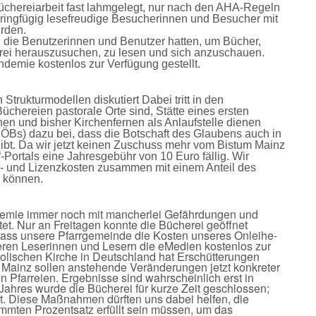
chereiarbeit fast lahmgelegt, nur nach den AHA-Regeln
ingfügig lesefreudige Besucherinnen und Besucher mit
rden.
it, die Benutzerinnen und Benutzer hatten, um Bücher,
ei herauszusuchen, zu lesen und sich anzuschauen.
emie kostenlos zur Verfügung gestellt.
Strukturmodellen diskutiert Dabei tritt in den
üchereien pastorale Orte sind, Stätte eines ersten
n und bisher Kirchenfernen als Anlaufstelle dienen
ÖBs) dazu bei, dass die Botschaft des Glaubens auch
in
ibt.
Da wir jetzt keinen Zuschuss mehr vom Bistum Mainz
e“-Portals eine Jahresgebühr von 10 Euro fällig. Wir
ions- und Lizenzkosten zusammen mit einem Anteil des
 können.
demie immer noch mit mancherlei Gefährdungen und
t. Nur an Freitagen konnte die Bücherei geöffnet
dass unsere Pfarrgemeinde die Kosten unseres Onleihe-
seren Leserinnen und Lesern die eMedien kostenlos zur
olischen Kirche in Deutschland hat Erschütterungen
 Mainz sollen anstehende Veränderungen jetzt konkreter
Pfarreien. Ergebnisse sind wahrscheinlich erst in
hres wurde die Bücherei für kurze Zeit geschlossen;
rt. Diese Maßnahmen dürften uns dabei helfen, die
timmten Prozentsatz erfüllt sein müssen, um das