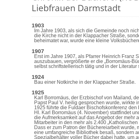
Liebfrauen Darmstadt
1903
Im Jahre 1903, als sich die Gemeinde noch nich
die Kirche nicht in der Klappacher Straße, so
beheimatet war, wurde eine kleine Volksbücherei
1907
Erst im Jahre 1907, als Pfarrer Heinrich Franz 
auszubauen, vergrößerte er die „Borromäus-Büch
selbst schriftstellerisch tätig und in der Literat
1924
Bau einer Notkirche in der Klappacher Straße.
1925
Karl Borromäus, der Erzbischof von Mailand, de
Papst Paul V. heilig gesprochen wurde, wirkte i
1925 führte die Fuldaer Bischofskonferenz den
Hl. Karl Borromäus (4. November) stattfindet u
die Aufmerksamkeit auf das Angebot der mehr a
Mitarbeiter in den mehr als 2.400 „Katholischen 
Dass er zum Patron der Büchereiarbeit wurde, 
eine umfangreiche Bibliothek besaß, sondern a
Spezialbehälter voller Bücher dabei hatte, um 