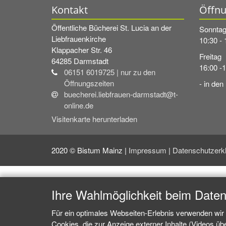
Kontakt
Öffnu
Öffentliche Bücherei St. Lucia an der
Sonnta
Liebfrauenkirche
10:30 - 
Klappacher Str. 46
Freitag
64285
Darmstadt
16:00 -
06151 6019725 | nur zu den
Öffnungszeiten
- in den
buecherei.liebfrauen-darmstadt@t-
online.de
Visitenkarte herunterladen
2020 © Bistum Mainz |
Impressum
|
Datenschutzerk
Ihre Wahlmöglichkeit beim Date
Für ein optimales Webseiten-Erlebnis verwenden wir 
Cookies, die zur Anzeige externer Inhalte (Videos ü