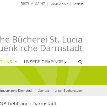
BISTUM MAINZ
Bistum A bis Z
Kontakt
che Bücherei St. Lucia
auenkirche Darmstadt
R UNS
UNSERE GEMEINDE >
ebfrauenkirche Darmstadt
über uns
unser Büchereiteam
ÖB Liebfrauen Darmstadt