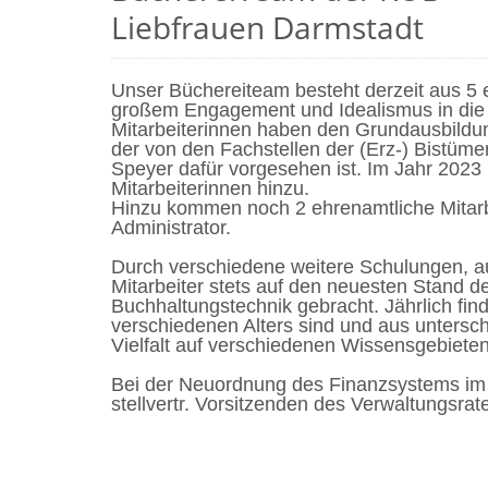
Liebfrauen Darmstadt
Unser Büchereiteam besteht derzeit aus 5 e
großem Engagement und Idealismus in die 
Mitarbeiterinnen haben
den Grundausbildung
der von den Fachstellen der (Erz-) Bistüme
Speyer
dafür
vorgesehen ist. Im Jahr 2023
Mitarbeiterinnen hinzu.
Hinzu kommen noch 2 ehrenamtliche Mitarbe
Administrator.
Durch verschiedene
weitere
Schulungen, a
Mitarbeiter st
ets auf den neuesten Stand d
Buch
haltungs
technik gebracht.
Jährlich fi
verschiedenen Alters sind und aus
untersch
Viel
falt
au
f
verschiedenen Wissensgebieten
Bei der Neuordnung des Finanzsystems im 
stellvertr. Vorsitzenden des Verwaltungsrate