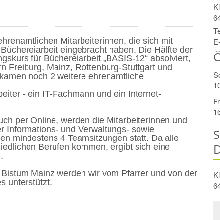
Kl
6
Te
hrenamtlichen Mitarbeiterinnen, die sich mit
E-
Büchereiarbeit einge
b
racht haben.
Die Hälfte der
Ö
skurs für Büchereiarbeit „
BASIS-12“
absolviert,
rn Freiburg, Mainz, Rottenburg-Stuttgart und
S
 kamen noch 2 weitere ehrenamtliche
10
iter - ein IT-Fachmann und ein Internet-
Fr
16
uch per Online, werden
die Mitarbeiterinnen und
er Informations- und Verwaltungs-
sowie
S
nden
mindestens
4 Teamsitzungen statt. Da alle
D
iedlichen Berufen kommen, ergibt sich eine
.
Bistum Mainz werden wir vom Pfarrer und von der
Kl
s unterstützt.
6