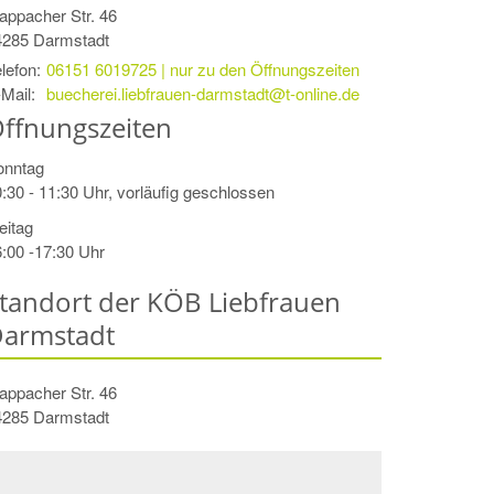
appacher Str. 46
4285
Darmstadt
lefon:
06151 6019725 | nur zu den Öffnungszeiten
Mail:
buecherei.liebfrauen-darmstadt@t-online.de
ffnungszeiten
onntag
:30 - 11:30 Uhr, vorläufig geschlossen
eitag
:00 -17:30 Uhr
tandort der KÖB Liebfrauen
armstadt
appacher Str. 46
4285
Darmstadt