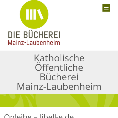
Katholische
Öffentliche
Bücherei
Mainz-Laubenheim
Onleihe – libell-e.de