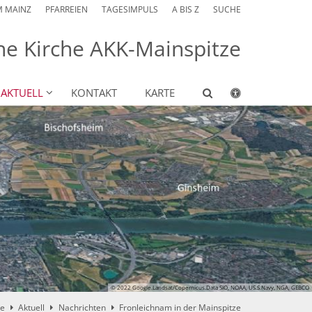
M MAINZ
PFARREIEN
TAGESIMPULS
A BIS Z
SUCHE
he Kirche AKK-Mainspitze
AKTUELL
KONTAKT
KARTE
© 2022 Google.Landsat/Copernicus.Data SIO, NOAA, US.S.Navy, NGA, GEBCO
ze
Aktuell
Nachrichten
Fronleichnam in der Mainspitze