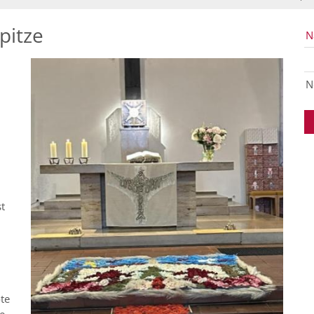
pitze
N
N
t
te