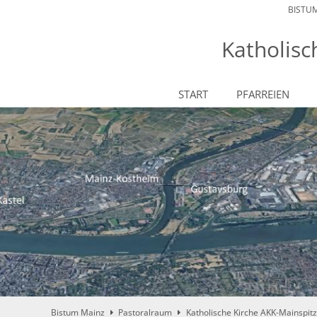
BISTU
Katholisc
START
PFARREIEN
Bistum Mainz
Pastoralraum
Katholische Kirche AKK-Mainspit