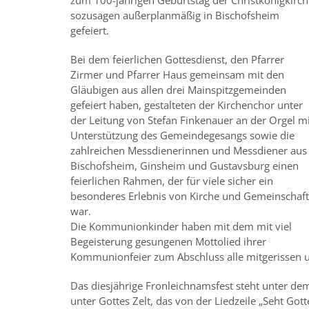
zum 100-jährigen Geburtstag der Christkönigkirch
sozusagen außerplanmäßig in Bischofsheim
gefeiert.
Bei dem feierlichen Gottesdienst, den Pfarrer
Zirmer und Pfarrer Haus gemeinsam mit den
Gläubigen aus allen drei Mainspitzgemeinden
gefeiert haben, gestalteten der Kirchenchor unter
der Leitung von Stefan Finkenauer an der Orgel mi
Unterstützung des Gemeindegesangs sowie die
zahlreichen Messdienerinnen und Messdiener aus
Bischofsheim, Ginsheim und Gustavsburg einen
feierlichen Rahmen, der für viele sicher ein
besonderes Erlebnis von Kirche und Gemeinschaft
war.
Die Kommunionkinder haben mit dem mit viel
Begeisterung gesungenen Mottolied ihrer
Kommunionfeier zum Abschluss alle mitgerissen u
Das diesjährige Fronleichnamsfest steht unter 
unter Gottes Zelt, das von der Liedzeile „Seht Gott