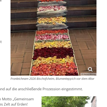
e
t
© Heinz Witting
Fronleichnam 2026 Bischofsheim, Blumenteppich vor dem Altar
nd auf die anschließende Prozession eingestimmt.
dem Motto „Gemeinsam
es Zelt auf Erden!