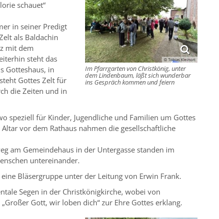
lorie schauet“
mer in seiner Predigt
elt als Baldachin
nz mit dem
eiterhin steht das
© Tobias Kleinort
Im Pfarrgarten von Christkönig, unter
ls Gotteshaus, in
dem Lindenbaum, läßt sich wunderbar
teht Gottes Zelt für
ins Gespräch kommen und feiern
ch die Zeiten und in
wo speziell für Kinder, Jugendliche und Familien um Gottes
 Altar vor dem Rathaus nahmen die gesellschaftliche
sweg am Gemeindehaus in der Untergasse standen im
Menschen untereinander.
eine Bläsergruppe unter der Leitung von Erwin Frank.
ntale Segen in der Christkönigkirche, wobei von
Großer Gott, wir loben dich“ zur Ehre Gottes erklang.