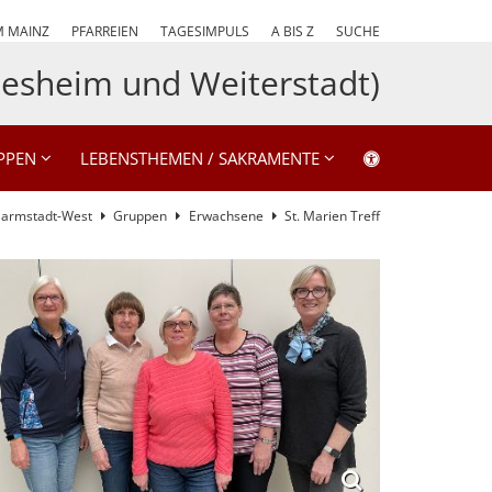
M MAINZ
PFARREIEN
TAGESIMPULS
A BIS Z
SUCHE
esheim und Weiterstadt)
PPEN
LEBENSTHEMEN / SAKRAMENTE
 Darmstadt-West
Gruppen
Erwachsene
St. Marien Treff