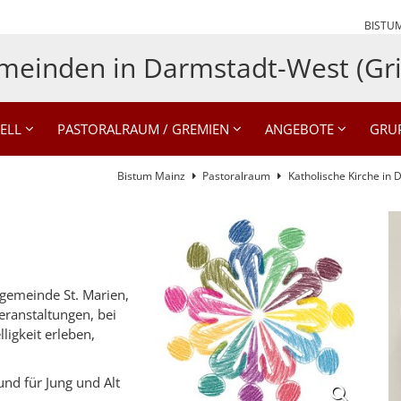
BISTU
meinden in Darmstadt-West (Gri
ELL
PASTORALRAUM / GREMIEN
ANGEBOTE
GRU
Bistum Mainz
Pastoralraum
Katholische Kirche in
engemeinde St. Marien,
eranstaltungen, bei
igkeit erleben,
und für Jung und Alt