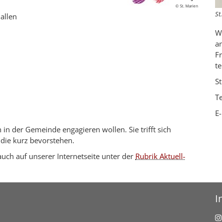
© St. Marien
St
allen
W
a
F
te
St
T
E
 in der Gemeinde engagieren wollen. Sie trifft sich
 die kurz bevorstehen.
uch auf unserer Internetseite unter der
Rubrik Aktuell-
I