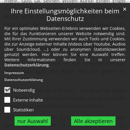
mehr. Gott tat seinen Willen kund! Einen Engel
hatte er ihm geschickt. Die Prophezeiung des
✕
Ihre Einstellungsmöglichkeiten beim
Jesaja sollte sich endlich erfüllen. Mehrfach wies
Datenschutz
Gott Josef den rechten Weg durch Träume. Es
Für ein optimales Webseiten-Erlebnis verwenden wir Cookies,
war seine Berufung, ihn in den Heilsplan Gottes
die für das Funktionieren unserer Website notwendig sind.
Mit Ihrer Zustimmung verwenden wir auch Tools und Cookies,
einzufügen. Nicht selten sind der Wille Gottes
die zur Anzeige externer Inhalte (Videos über Youtube, Audios
und der menschliche Wille sehr unterschiedlich.
über Soundcloud, ...) oder zu anonymen Statistikzwecken
genutzt werden. Hier können Sie eine Auswahl treffen.
Das heißt: Wer sich dem Willen Gottes
Weitere Informationen finden Sie in unserer
anvertraut, den stellt er auf unvorhersehbare
Datenschutzerklärung
.
Wege. Gott geht die Wege mit, wir gehen an
Impressum
seiner Hand.
Datenschutzerklärung
Vertrauen auch wir auf Gott – wie Josef es getan
Notwendig
hat, dann wird auch unser leises, treues Handeln
Externe Inhalte
seinen Platz in Gottes Geschichte finden.
Statistiken
„IMMANUEL“ - Gott (ist) mit uns. Denken wir
nur Auswahl
Alle akzeptieren
daran, wenn wir am 19. März das Fest des Hl.