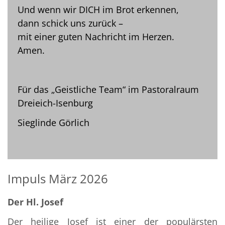
Und wenn wir DICH im Brot erkennen,
dann schick uns zurück –
mit einer guten Nachricht im Herzen.
Amen.
Für das „Geistliche Team“ im Pastoralraum
Dreieich-Isenburg
Sieglinde Görlich
Impuls März 2026
Der Hl. Josef
Der heilige Josef ist einer der populärsten