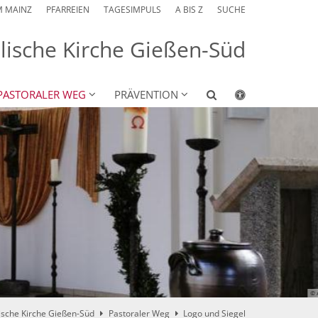
M MAINZ
PFARREIEN
TAGESIMPULS
A BIS Z
SUCHE
lische Kirche Gießen-Süd
PASTORALER WEG
PRÄVENTION
© Anke Dewa
ische Kirche Gießen-Süd
Pastoraler Weg
Logo und Siegel