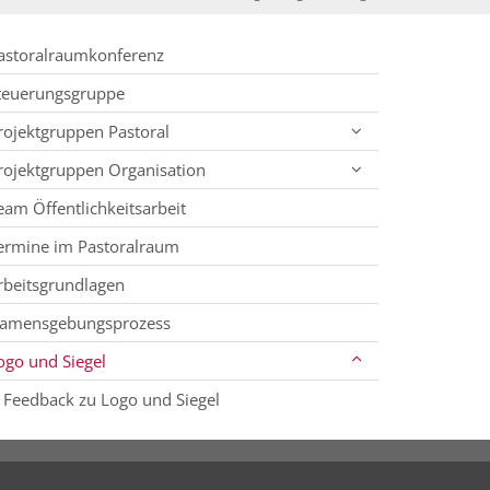
astoralraumkonferenz
teuerungsgruppe
rojektgruppen Pastoral
rojektgruppen Organisation
eam Öffentlichkeitsarbeit
ermine im Pastoralraum
rbeitsgrundlagen
amensgebungsprozess
ogo und Siegel
Feedback zu Logo und Siegel