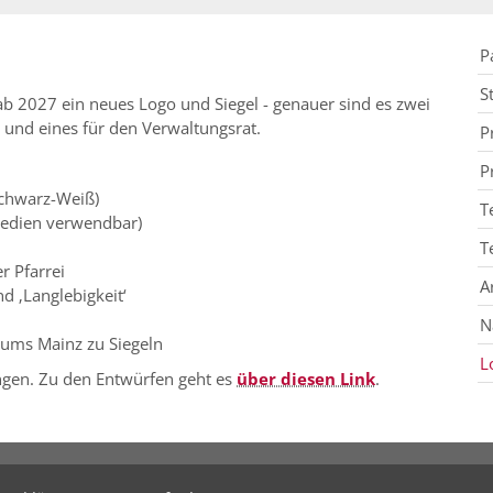
P
S
 ab 2027 ein neues Logo und Siegel - genauer sind es zwei
.) und eines für den Verwaltungsrat.
P
P
 Schwarz-Weiß)
T
Medien verwendbar)
T
r Pfarrei
A
d ‚Langlebigkeit‘
N
tums Mainz zu Siegeln
L
ngen. Zu den Entwürfen geht es
über diesen Link
.