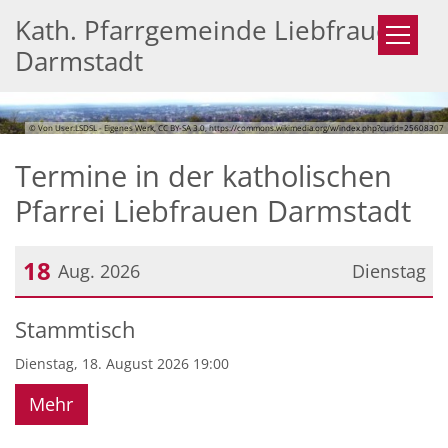
Zum Inhalt springen
Kath. Pfarrgemeinde Liebfrauen
Darmstadt
© Von User:LSDSL - Eigenes Werk, CC BY-SA 3.0, https://commons.wikimedia.org/w/index.php?curid=25608307
Termine in der katholischen
Pfarrei Liebfrauen Darmstadt
18
Aug. 2026
Dienstag
Datum: 18. August 2026
Stammtisch
Dienstag, 18. August 2026 19:00
Mehr