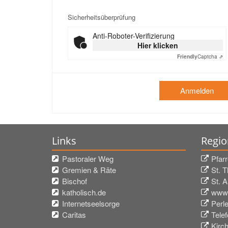
Sicherheitsüberprüfung
Anti-Roboter-Verifizierung
Hier klicken
Friendly
Captcha ⇗
Anmelden
Links
Regio
Pastoraler Weg
Pfar
Gremien & Räte
St. 
Bischof
St. 
katholisch.de
www.
Internetseelsorge
Perl
Caritas
Tele
Kirc