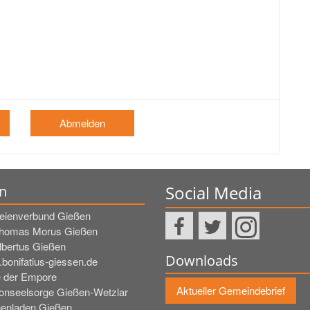
Abmelden
Social Media
n
reienverbund Gießen
Thomas Morus Gießen
Albertus Gießen
Downloads
bonifatius-giessen.de
e der Empore
Aktueller Gemeindebrief
fonseelsorge Gießen-Wetzlar
henladen Gießen