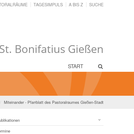
TORALRÄUME
TAGESIMPULS
A BIS Z
SUCHE
 St. Bonifatius Gießen
START
Miteinander - Pfarrblatt des Pastoralraumes Gießen-Stadt
blikationen
ermine