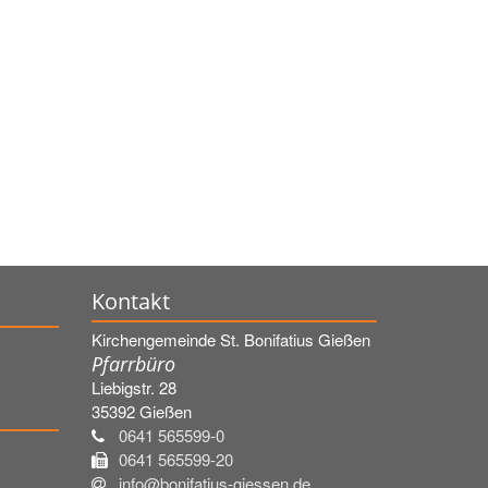
Kontakt
Kirchengemeinde St. Bonifatius Gießen
Pfarrbüro
Liebigstr. 28
35392
Gießen
0641 565599-0
0641 565599-20
info@bonifatius-giessen.de