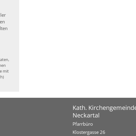
ler
gen
lten
aten,
rmen
e mit
ch)
Kath. Kirchengemeind
Neckartal
Pfarrbüro
Klostergasse 26