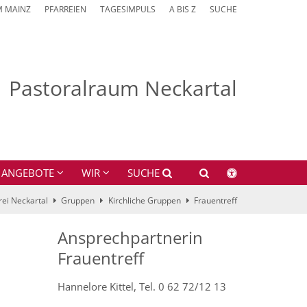
M MAINZ
PFARREIEN
TAGESIMPULS
A BIS Z
SUCHE
Pastoralraum Neckartal
ANGEBOTE
WIR
SUCHE
rei Neckartal
Gruppen
Kirchliche Gruppen
Frauentreff
Ansprechpartnerin
Frauentreff
Hannelore Kittel, Tel. 0 62 72/12 13