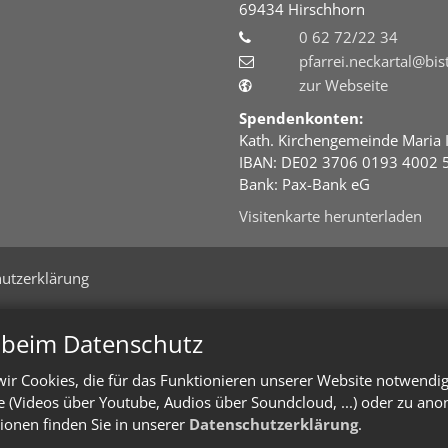
69434
Hirschhorn
0 62 72/22 34
pfarrei.neckartal@bi
zur Webseite
Spendenkonten:
Kath. Kirchengemeinde Maria 
IBAN: DE02 3706 0193 4002 
Bank: Pax-Bank eG
Visitenkarte herunterladen
utzerklärung
n beim Datenschutz
ir Cookies, die für das Funktionieren unserer Website notwendi
te (Videos über Youtube, Audios über Soundcloud, ...) oder zu an
ionen finden Sie in unserer
Datenschutzerklärung
.