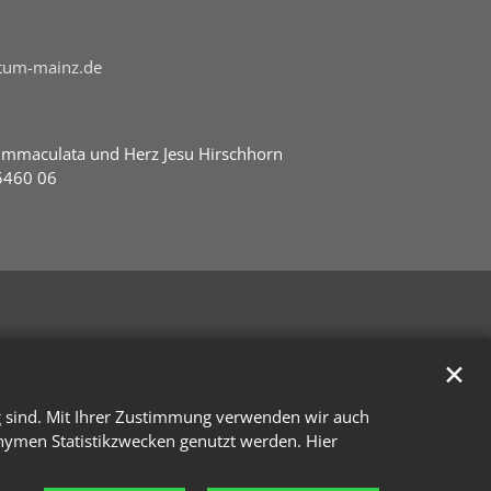
stum-mainz.de
Immaculata und Herz Jesu Hirschhorn
5460 06
✕
g sind. Mit Ihrer Zustimmung verwenden wir auch
onymen Statistikzwecken genutzt werden. Hier