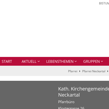
BISTU
START
AKTUELL
LEBENSTHEMEN
GRUPPEN
Pfarrei
Pfarrei Neckartal
Kath. Kirchengemeind
Neckartal
Pfarrbüro
Klostergasse 26