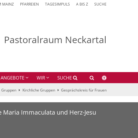
M MAINZ
PFARREIEN
TAGESIMPULS
A BIS Z
SUCHE
Pastoralraum Neckartal
ANGEBOTE
WIR
SUCHE
Gruppen
Kirchliche Gruppen
Gesprächskreis für Frauen
e Maria Immaculata und Herz-Jesu