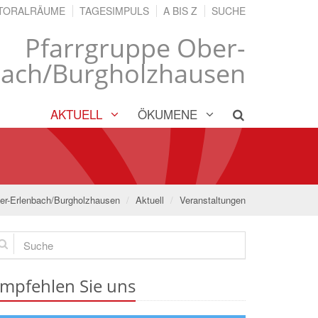
TORALRÄUME
TAGESIMPULS
A BIS Z
SUCHE
Pfarrgruppe Ober-
bach/Burgholzhausen
AKTUELL
ÖKUMENE
er-Erlenbach/Burgholzhausen
Aktuell
Veranstaltungen
che
mpfehlen Sie uns