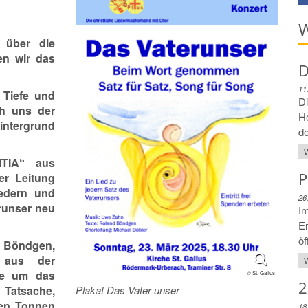
W
 über die
en wir das
D
11
 Tiefe und
Di
ch uns der
H
intergrund
de
W
ITIA“ aus
P
er Leitung
iedern und
26
runser neu
Im
Er
öf
 Böndgen,
s aus der
W
tte um das
© St. Gallus
2
 Tatsache,
Plakat Das Vater unser
nen Tonnen
18