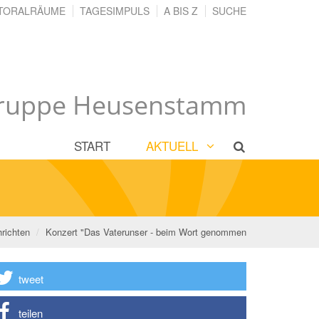
TORALRÄUME
TAGESIMPULS
A BIS Z
SUCHE
gruppe Heusenstamm
START
AKTUELL
richten
Konzert "Das Vaterunser - beim Wort genommen
tweet
teilen