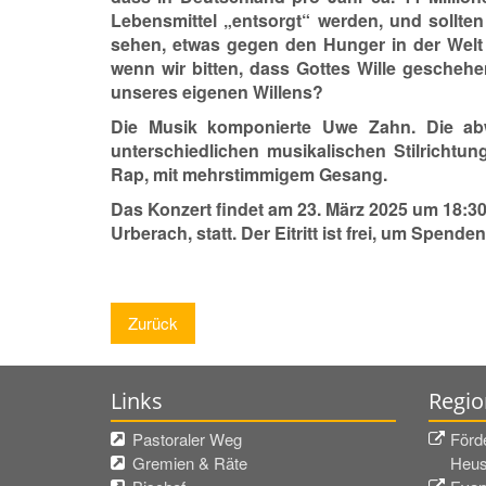
Lebensmittel „entsorgt“ werden, und sollten
sehen, etwas gegen den Hunger in der Welt
wenn wir bitten, dass Gottes Wille geschehe
unseres eigenen Willens?
Die Musik komponierte Uwe Zahn. Die abw
unterschiedlichen musikalischen Stilrichtun
Rap, mit mehrstimmigem Gesang.
Das Konzert findet am 23. März 2025 um 18:30 U
Urberach, statt. Der Eitritt ist frei, um Spende
Zurück
Links
Regio
Pastoraler Weg
Förd
Gremien & Räte
Heus