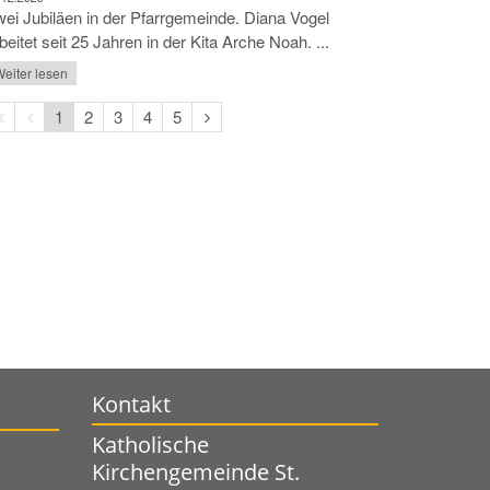
ei Jubiläen in der Pfarrgemeinde. Diana Vogel
beitet seit 25 Jahren in der Kita Arche Noah. ...
eiter lesen
Erste
Vorherige
Nächste
1
2
3
4
5
Seite
Seite
Seite
Kontakt
Katholische
Kirchengemeinde St.