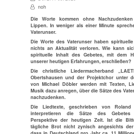
Von:
noh
Die Worte kommen ohne Nachzudenken
Lippen. In weniger als einer Minute sprech
Vaterunser.
Die Worte des Vaterunser haben spirituelle
nichts an Aktualität verloren. Wie kann si
spirituelle Inhalt des Gebetes, mit dem H
unserer heutigen Erfahrungen, erschließen?
Die christliche Liedermacherband „LAET
Obertshausen und der Projektchor unter d
von Michael Döbler werden mit Texten, L
Musik dazu anregen, über die Sätze des Vate
nachzudenken.
Die Liedtexte, geschrieben von Roland
interpretieren die Sätze des Gebete
Perspektive der heutigen Zeit. Ist die Bi
tägliche Brot nicht zynisch angesichts der
dass in Deutschland pro Jahr ca. 11 Millio