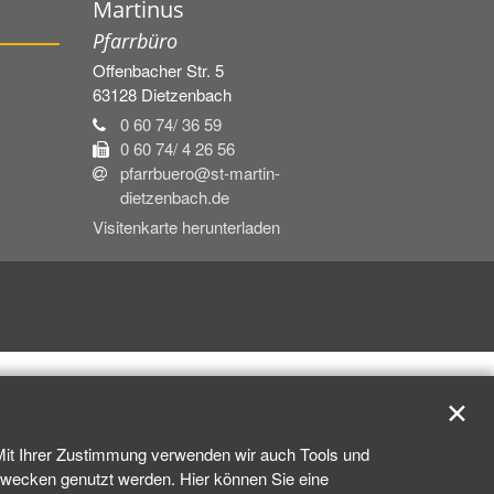
Martinus
Pfarrbüro
Offenbacher Str. 5
63128
Dietzenbach
0 60 74/ 36 59
0 60 74/ 4 26 56
pfarrbuero@st-martin-
dietzenbach.de
Visitenkarte herunterladen
✕
 Mit Ihrer Zustimmung verwenden wir auch Tools und
kzwecken genutzt werden. Hier können Sie eine