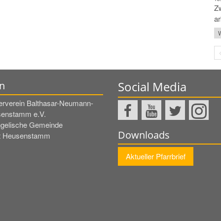
Zw
ar
W
Social Media
n
erverein Balthasar-Neumann-
enstamm e.V.
gelische Gemeinde
Downloads
t Heusenstamm
Aktueller Pfarrbrief