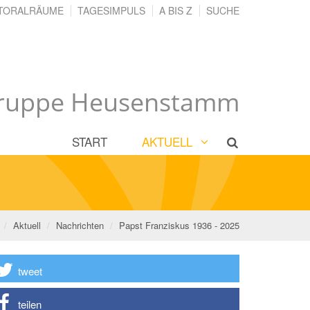
TORALRÄUME
TAGESIMPULS
A BIS Z
SUCHE
gruppe Heusenstamm
START
AKTUELL
Aktuell
Nachrichten
Papst Franziskus 1936 - 2025
tweet
teilen