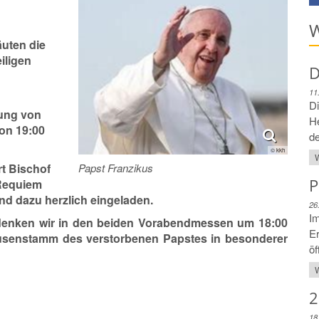
W
äuten die
iligen
D
11
Di
gung von
H
von 19:00
de
© kkh
W
rt Bischof
Papst Franzikus
P
 Requiem
nd dazu herzlich eingeladen.
26
Im
edenken wir in den beiden Vorabendmessen um 18:00
Er
usenstamm des verstorbenen Papstes in besonderer
öf
W
2
18