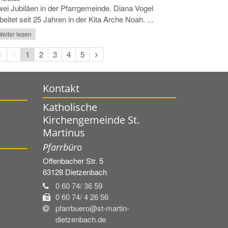
ei Jubiläen in der Pfarrgemeinde. Diana Vogel
beitet seit 25 Jahren in der Kita Arche Noah. ...
eiter lesen
Erste
Vorherige
Nächste
1
2
3
4
5
Seite
Seite
Seite
Kontakt
Katholische
Kirchengemeinde St.
Martinus
Pfarrbüro
Offenbacher Str. 5
63128
Dietzenbach
0 60 74/ 36 59
0 60 74/ 4 26 56
pfarrbuero@st-martin-
dietzenbach.de