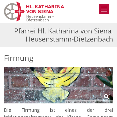
Zum Inhalt springen
Pfarrei Hl. Katharina von Siena,
Heusenstamm-Dietzenbach
Firmung
© Foto: Bernhard Riedel in Pfarrbriefservice.de
Die Firmung ist eines der drei