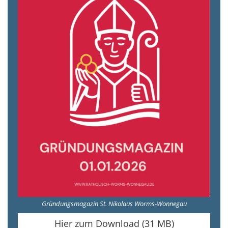
Gründungsmagazin St. Nikolaus Worms-Wonnegau
Hier zum Download (31 MB)