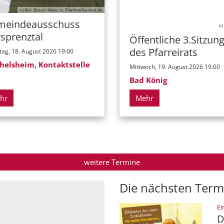
(c) Bild: Bistum Mainz In: Pfarrbriefservice.de
meindeausschuss
(c
sprenztal
Öffentliche 3.Sitzun
des Pfarreirats
tag, 18. August 2026 19:00
helsheim, Kontaktstelle
Mittwoch, 19. August 2026 19:00
Bad König
hr
Mehr
weitere Termine
Die nächsten Term
Ei
D