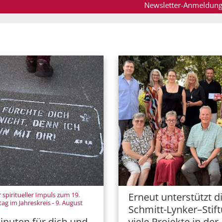
Newsletter-Anmeldun
 spiritueller Impuls zum 19.
Erneut unterstützt d
ag im Jahreskreis - 9. August
Schmitt-Lynker–Stif
viele Projekte in der
inuten für dich und