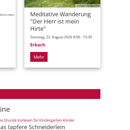
(c) Peter Heiligenthal
Meditative Wanderung
) Bistum Mainz
"Der Herr ist mein
g
Hirte"
Samstag, 22. August 2026 9:00 - 15:30
Erbach
Mehr
ine
:
ne Stunde Vorlesen für Kindergarten-Kinder
as tapfere Schneiderlein