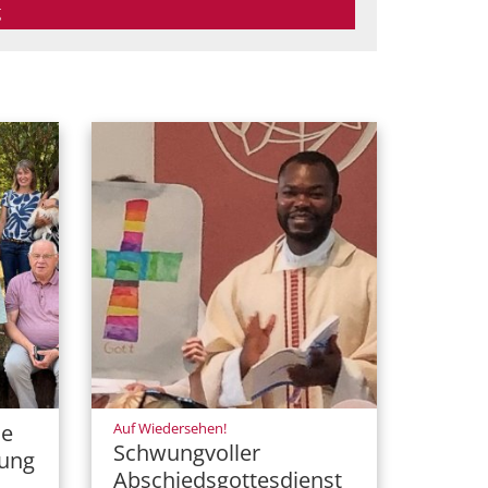
g
:
ie
Auf Wiedersehen!
Schwungvoller
tung
Abschiedsgottesdienst