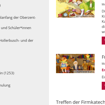
Mo
)
D
K
© Don Bosco Verlag
lanfang der Oberzent-
Ka
d
h und Schüler*innen
wi
Hollerbusch- und der
F
Mo
E
(c) Bücherei St. Sophia
in (1253)
E
hulung
Treffen der Firmkatec