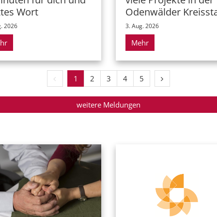
Odenwälder Kreisst
tes Wort
3. Aug. 2026
g. 2026
hr
Mehr
Vorherige Seite
Nächste Seite
1
2
3
4
5
weitere Meldungen