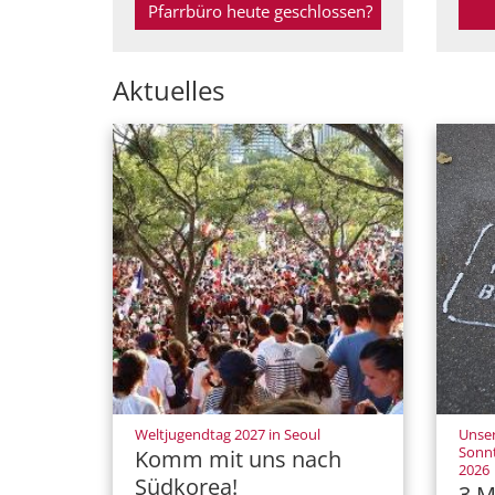
Pfarrbüro heute geschlossen?
Aktuelles
:
Weltjugendtag 2027 in Seoul
Unser
Sonnt
Komm mit uns nach
:
2026
Südkorea!
3 M