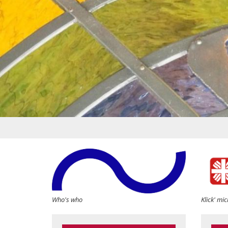
Who's who
Klick' mic