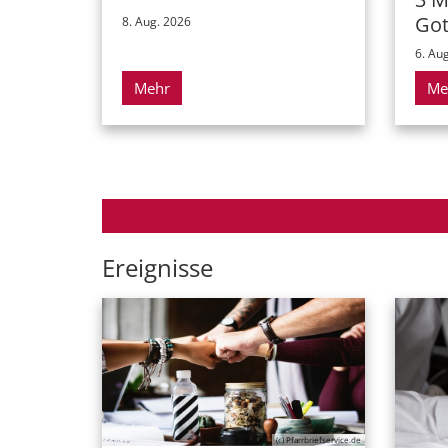
Got
8. Aug. 2026
6. Au
Mehr
Me
Ereignisse
(c) Pfarrbriefservice.de