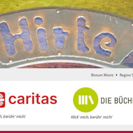
Bistum Mainz
Region 
h, berühr' mich!
Klick' mich, berühr' mich!