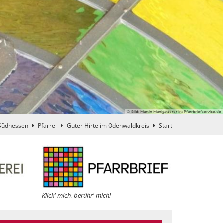
© Bild: Martin Manigatterer In: Pfarrbriefservice.de
Südhessen
Pfarrei
Guter Hirte im Odenwaldkreis
Start
Klick' mich, berühr' mich!