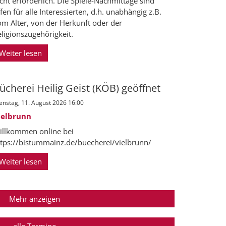
cht erforderlich. Die Spiele-Nachmittage sind
fen für alle Interessierten, d.h. unabhängig z.B.
om Alter, von der Herkunft oder der
ligionszugehörigkeit.
Weiter lesen
ücherei Heilig Geist (KÖB) geöffnet
enstag, 11. August 2026 16:00
ielbrunn
illkommen online bei
ttps://bistummainz.de/buecherei/vielbrunn/
Weiter lesen
Mehr anzeigen
alle Termine