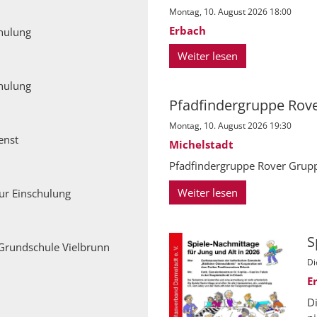
Montag, 10. August 2026 18:00
Erbach
hulung
Weiter lesen
hulung
Pfadfindergruppe Rove
Montag, 10. August 2026 19:30
enst
Michelstadt
Pfadfindergruppe Rover Grupp
Weiter lesen
ur Einschulung
S
Grundschule Vielbrunn
Di
E
D