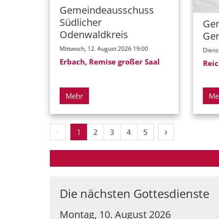
Gemeindeausschuss
Südlicher
Ge
Odenwaldkreis
Ger
Mittwoch, 12. August 2026 19:00
Diens
Erbach, Remise großer Saal
Reic
Mehr
Me
Vorherige Seite
Nächste Seite
1
2
3
4
5
Die nächsten Gottesdienste
Montag, 10. August 2026