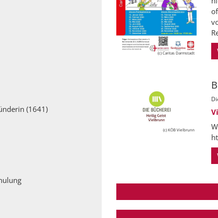
ni
of
v
Re
(c) Caritas Darmstadt
B
Di
ünderin (1641)
V
W
(c) KÖB Vielbrunn
h
hulung