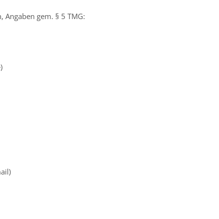
en, Angaben gem. § 5 TMG:
)
ail)