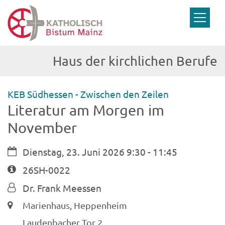
Zum Inhalt springen
Haus der kirchlichen Berufe
:
KEB Südhessen - Zwischen den Zeilen
Literatur am Morgen im
November
Datum:
Dienstag, 23. Juni 2026 9:30 - 11:45
Art bzw. Nummer:
26SH-0022
Von:
Dr. Frank Meessen
Ort:
Marienhaus, Heppenheim
Laudenbacher Tor 2