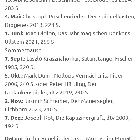
283 S
4. Mai:
Christoph Poschenrieder, Der Spiegelkasten,
Diogenes 2013, 224 S.
1. Juni:
Joan Didion, Das Jahr magischen Denkens,
Ullstein 2021, 256 S
Sommerpause
7. Sept.:
László Krasznahorkai, Satanstango, Fischer
1985, 320 S.
5. Okt.:
Mark Dunn, Nollops Vermächtnis, Piper
2006, 240 S. oder Peter Härtling, Der
Gedankenspieler, dtv 2019, 240 S.
2. Nov.:
Jasmin Schreiber, Der Mauersegler,
Eichborn 2023, 240 S.
7. Dez.:
Joseph Rot, Die Kapuzinergruft, dtv 2003,
192 S.
Datum
: in der Regel jeder erste Montag im Monat