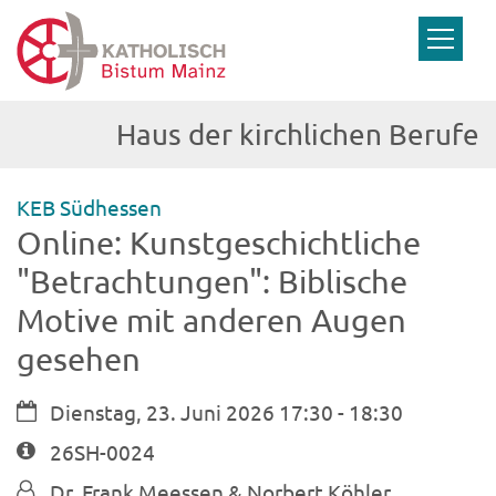
Zum Inhalt springen
Haus der kirchlichen Berufe
:
KEB Südhessen
Online: Kunstgeschichtliche
"Betrachtungen": Biblische
Motive mit anderen Augen
gesehen
Datum:
Dienstag, 23. Juni 2026 17:30 - 18:30
Art bzw. Nummer:
26SH-0024
Von:
Dr. Frank Meessen & Norbert Köhler