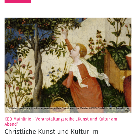
© Detail querformat Frankfuter paradiesgärtlein Oberrheinischer Meister 14101420 Städel Museum, Frankfurt am
Main
KEB Mainlinie - Veranstaltungsreihe „Kunst und Kultur am
:
Abend“
Christliche Kunst und Kultur im