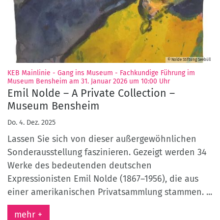
© Nolde Stiftung Seebüll
KEB Mainlinie - Gang ins Museum - Fachkundige Führung im
:
Museum Bensheim am 31. Januar 2026 um 10:00 Uhr
Emil Nolde – A Private Collection –
Museum Bensheim
Do. 4. Dez. 2025
Lassen Sie sich von dieser außergewöhnlichen
Sonderausstellung faszinieren. Gezeigt werden 34
Werke des bedeutenden deutschen
Expressionisten Emil Nolde (1867–1956), die aus
einer amerikanischen Privatsammlung stammen. ...
mehr +