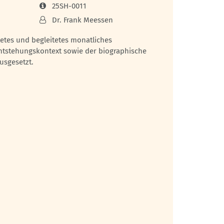
Art bzw. Nummer:
25SH-0011
Von:
Dr. Frank Meessen
tetes und begleitetes monatliches
Entstehungskontext sowie der biographische
usgesetzt.