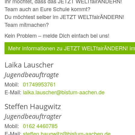
Ihr möchtet, dass das JETZT WELTfairÄNDERN!
Team auch an Eure Schule kommt?
Du möchtest selber im JETZT WELTfairÄNDERN!
Team mitmachen?
Kein Problem – melde Dich einfach bei uns!
Mehr Informationen zu JETZT WELTfairÄNDERN! im B
Laika
Lauscher
Jugendbeauftragte
Mobil:
01749953761
E-Mail:
laika.lauscher@bistum-aachen.de
Steffen
Haugwitz
Jugendbeauftragter
Mobil:
0162 4460785
E-Mail:
steffen.haugwitz@bistum-aachen.de